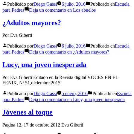
Publicado por
Diego Gassi
6 julio, 2016
Publicado en
Escuela
para Padres
Deja un comentario
en Los abuelos
¿Adultos mayores?
Por Eva Giberti
Publicado por
Diego Gassi
6 julio, 2016
Publicado en
Escuela
para Padres
Deja un comentario
en ¿Adultos mayores?
Lucy, una joven inesperada
Por Eva Giberti Editado en la Revista digital VOCES EN EL
FENIX, Nª 51,diciembre 2015
Publicado por
Diego Gassi
5 enero, 2016
Publicado en
Escuela
para Padres
Deja un comentario
en Lucy, una joven inesperada
Jóvenes al toque
Pagina 12, 17 de octubre 2012 Eva Giberti