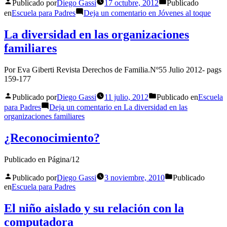
Publicado por
Diego Gassi
17 octubre, 2012
Publicado
en
Escuela para Padres
Deja un comentario
en Jóvenes al toque
La diversidad en las organizaciones
familiares
Por Eva Giberti Revista Derechos de Familia.Nº55 Julio 2012- pags
159-177
Publicado por
Diego Gassi
11 julio, 2012
Publicado en
Escuela
para Padres
Deja un comentario
en La diversidad en las
organizaciones familiares
¿Reconocimiento?
Publicado en Página/12
Publicado por
Diego Gassi
3 noviembre, 2010
Publicado
en
Escuela para Padres
El niño aislado y su relación con la
computadora