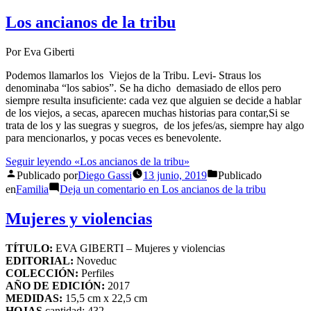
Los ancianos de la tribu
Por Eva Giberti
Podemos llamarlos los Viejos de la Tribu. Levi- Straus los
denominaba “los sabios”. Se ha dicho demasiado de ellos pero
siempre resulta insuficiente: cada vez que alguien se decide a hablar
de los viejos, a secas, aparecen muchas historias para contar,Si se
trata de los y las suegras y suegros, de los jefes/as, siempre hay algo
para mencionarlos, y pocas veces es benevolente.
Seguir leyendo
«Los ancianos de la tribu»
Publicado por
Diego Gassi
13 junio, 2019
Publicado
en
Familia
Deja un comentario
en Los ancianos de la tribu
Mujeres y violencias
TÍTULO:
EVA GIBERTI – Mujeres y violencias
EDITORIAL:
Noveduc
COLECCIÓN:
Perfiles
AÑO DE EDICIÓN:
2017
MEDIDAS:
15,5 cm x 22,5 cm
HOJAS
cantidad: 432