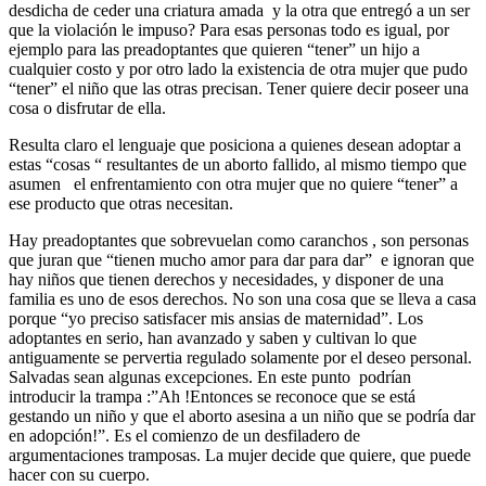
desdicha de ceder una criatura amada y la otra que entregó a un ser
que la violación le impuso? Para esas personas todo es igual, por
ejemplo para las preadoptantes que quieren “tener” un hijo a
cualquier costo y por otro lado la existencia de otra mujer que pudo
“tener” el niño que las otras precisan. Tener quiere decir poseer una
cosa o disfrutar de ella.
Resulta claro el lenguaje que posiciona a quienes desean adoptar a
estas “cosas “ resultantes de un aborto fallido, al mismo tiempo que
asumen el enfrentamiento con otra mujer que no quiere “tener” a
ese producto que otras necesitan.
Hay preadoptantes que sobrevuelan como caranchos , son personas
que juran que “tienen mucho amor para dar para dar” e ignoran que
hay niños que tienen derechos y necesidades, y disponer de una
familia es uno de esos derechos. No son una cosa que se lleva a casa
porque “yo preciso satisfacer mis ansias de maternidad”. Los
adoptantes en serio, han avanzado y saben y cultivan lo que
antiguamente se pervertia regulado solamente por el deseo personal.
Salvadas sean algunas excepciones. En este punto podrían
introducir la trampa :”Ah !Entonces se reconoce que se está
gestando un niño y que el aborto asesina a un niño que se podría dar
en adopción!”. Es el comienzo de un desfiladero de
argumentaciones tramposas. La mujer decide que quiere, que puede
hacer con su cuerpo.