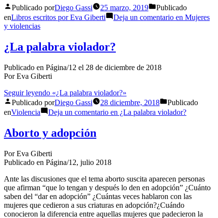
Publicado por
Diego Gassi
25 marzo, 2019
Publicado
en
Libros escritos por Eva Giberti
Deja un comentario
en Mujeres
y violencias
¿La palabra violador?
Publicado en Página/12 el 28 de diciembre de 2018
Por Eva Giberti
Seguir leyendo
«¿La palabra violador?»
Publicado por
Diego Gassi
28 diciembre, 2018
Publicado
en
Violencia
Deja un comentario
en ¿La palabra violador?
Aborto y adopción
Por Eva Giberti
Publicado en Página/12, julio 2018
Ante las discusiones que el tema aborto suscita aparecen personas
que afirman “que lo tengan y después lo den en adopción” ¿Cuánto
saben del “dar en adopción” ¿Cuántas veces hablaron con las
mujeres que cedieron a sus criaturas en adopción?¿Cuándo
conocieron la diferencia entre aquellas mujeres que padecieron la