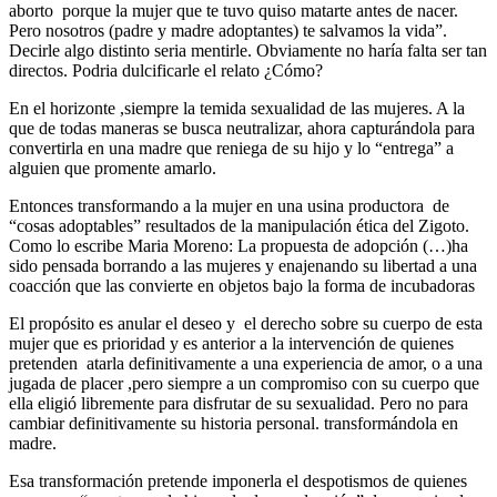
aborto porque la mujer que te tuvo quiso matarte antes de nacer.
Pero nosotros (padre y madre adoptantes) te salvamos la vida”.
Decirle algo distinto seria mentirle. Obviamente no haría falta ser tan
directos. Podria dulcificarle el relato ¿Cómo?
En el horizonte ,siempre la temida sexualidad de las mujeres. A la
que de todas maneras se busca neutralizar, ahora capturándola para
convertirla en una madre que reniega de su hijo y lo “entrega” a
alguien que promente amarlo.
Entonces transformando a la mujer en una usina productora de
“cosas adoptables” resultados de la manipulación ética del Zigoto.
Como lo escribe Maria Moreno: La propuesta de adopción (…)ha
sido pensada borrando a las mujeres y enajenando su libertad a una
coacción que las convierte en objetos bajo la forma de incubadoras
El propósito es anular el deseo y el derecho sobre su cuerpo de esta
mujer que es prioridad y es anterior a la intervención de quienes
pretenden atarla definitivamente a una experiencia de amor, o a una
jugada de placer ,pero siempre a un compromiso con su cuerpo que
ella eligió libremente para disfrutar de su sexualidad. Pero no para
cambiar definitivamente su historia personal. transformándola en
madre.
Esa transformación pretende imponerla el despotismos de quienes