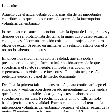
Lo oculto
Aquello que el actual debate oculta, mas allá de las importantes
contribuciones que hemos escuchado acerca de la interrupción
voluntaria del embarazo,
lo oculto-o escasamente mencionado-es la figura de la mujer antes y
después de ser protagonista del tema, la mujer cuyo deseo sexual la
condujo a establecer una relación coital con un sujeto por el puro
placer de gozar. Si pensó en mantener una relación estable con él o
no, no lo sabemos ni interesa.
Entonces nos encontramos con la realidad, que ella podría
presuponer –o no según fuera su información-acerca de lo que
sucederia si el sujeto se negaba a impedir la irrupción de
espermatozoides violentos e invasores . O que sin negarse sólo
pretendía ejercer su papel de macho dominante.
De allí a la primera falta de menstruación, para confirmar luego el
embarazo y verificar ,con desesperado arrepentimiento, que tendría
que abortar, innumerables ideas y proyectos de abortos se
sucedieron en sus días. Ni podía ni quería un hijo. Ella tan solo
había ejercitado su sexualidad. Este es el punto que el tema de la
interrupción voluntaria del embarazo oscurece: el placer sexual de la
mujer. El patriarcado se ha sentado en el trono del Zigoto para