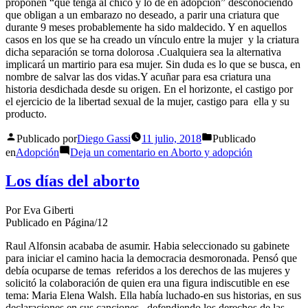
proponen “que tenga al chico y lo de en adopción” desconociendo
que obligan a un embarazo no deseado, a parir una criatura que
durante 9 meses probablemente ha sido maldecido. Y en aquellos
casos en los que se ha creado un vínculo entre la mujer y la criatura
dicha separación se torna dolorosa .Cualquiera sea la alternativa
implicará un martirio para esa mujer. Sin duda es lo que se busca, en
nombre de salvar las dos vidas.Y acuñar para esa criatura una
historia desdichada desde su origen. En el horizonte, el castigo por
el ejercicio de la libertad sexual de la mujer, castigo para ella y su
producto.
Publicado por
Diego Gassi
11 julio, 2018
Publicado
en
Adopción
Deja un comentario
en Aborto y adopción
Los días del aborto
Por Eva Giberti
Publicado en Página/12
Raul Alfonsin acababa de asumir. Habia seleccionado su gabinete
para iniciar el camino hacia la democracia desmoronada. Pensó que
debía ocuparse de temas referidos a los derechos de las mujeres y
solicitó la colaboración de quien era una figura indiscutible en ese
tema: Maria Elena Walsh. Ella había luchado-en sus historias, en sus
declaraciones,en sus canciones –defendiendo los derechos de las