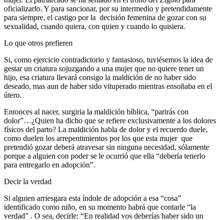
oficializarlo. Y para sancionar, por su intermedio y pretendidamente
para siempre, el castigo por la decisión femenina de gozar con su
sexualidad, cuando quiera, con quien y cuando lo quisiera.
Lo que otros prefieren
Si, como ejercicio contradictorio y fantasioso, tuviésemos la idea de
gestar un criatura sojuzgando a una mujer que no quiere tener un
hijo, esa criatura llevará consigo la maldición de no haber sido
deseado, mas aun de haber sido vituperado mientras ensoñaba en el
útero.
Entonces al nacer, surgiria la maldición bíblica, “parirás con
dolor”…¿Quien ha dicho que se refiere exclusivamente a los dolores
físicos del parto? La maldición habla de dolor y el recuerdo duele,
como duelen los arrepentimientos por los que esta mujer que
pretendió gozar deberá atravesar sin ninguna necesidad, sólamente
porque a alguien con poder se le ocurrió que ella “debería tenerlo
para entregarlo en adopción”.
Decir la verdad
Si alguien arriesgara esta índole de adopción a esa “cosa”
identificado como niño, en su momento habrá que contarle “la
verdad” . O sea, decirle: “En realidad vos deberías haber sido un