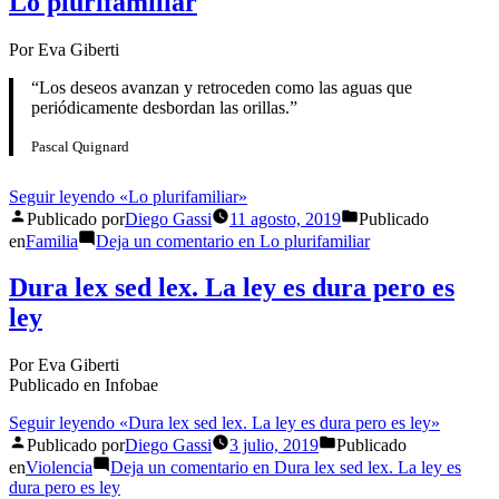
Lo plurifamiliar
Por Eva Giberti
“Los deseos avanzan y retroceden como las aguas que
periódicamente desbordan las orillas.”
Pascal Quignard
Seguir leyendo
«Lo plurifamiliar»
Publicado por
Diego Gassi
11 agosto, 2019
Publicado
en
Familia
Deja un comentario
en Lo plurifamiliar
Dura lex sed lex. La ley es dura pero es
ley
Por Eva Giberti
Publicado en Infobae
Seguir leyendo
«Dura lex sed lex. La ley es dura pero es ley»
Publicado por
Diego Gassi
3 julio, 2019
Publicado
en
Violencia
Deja un comentario
en Dura lex sed lex. La ley es
dura pero es ley