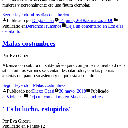
mujeres y personalmente era una figura ejemplar.
Seguir leyendo
«Los días del aborto»
Publicado por
Diego Gassi
14 junio, 2018
23 marzo, 2020
Publicado en
Derechos Humanos
Deja un comentario
en Los días
del aborto
Malas costumbres
Por Eva Giberti
Alcanza con subir a un subterráneo para comprobar la realidad de la
situación: los varones se sientan despatarrados, con las piernas
abiertas ocupando su asiento y el que está a su lado.
Seguir leyendo
«Malas costumbres»
Publicado por
Diego Gassi
30 mayo, 2018
Publicado
en
Violencia
Deja un comentario
en Malas costumbres
"Es la lucha, estúpidos"
Por Eva Giberti
Publicado en Página/12