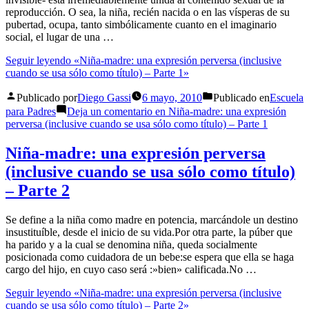
reproducción. O sea, la niña, recién nacida o en las vísperas de su
pubertad, ocupa, tanto simbólicamente cuanto en el imaginario
social, el lugar de una …
Seguir leyendo
«Niña-madre: una expresión perversa (inclusive
cuando se usa sólo como título) – Parte 1»
Publicado por
Diego Gassi
6 mayo, 2010
Publicado en
Escuela
para Padres
Deja un comentario
en Niña-madre: una expresión
perversa (inclusive cuando se usa sólo como título) – Parte 1
Niña-madre: una expresión perversa
(inclusive cuando se usa sólo como título)
– Parte 2
Se define a la niña como madre en potencia, marcándole un destino
insustituíble, desde el inicio de su vida.Por otra parte, la púber que
ha parido y a la cual se denomina niña, queda socialmente
posicionada como cuidadora de un bebe:se espera que ella se haga
cargo del hijo, en cuyo caso será :»bien» calificada.No …
Seguir leyendo
«Niña-madre: una expresión perversa (inclusive
cuando se usa sólo como título) – Parte 2»