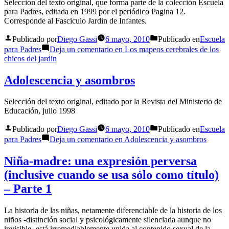
Selección del texto original, que forma parte de la colección Escuela
para Padres, editada en 1999 por el periódico Pagina 12.
Corresponde al Fasciculo Jardin de Infantes.
Publicado por
Diego Gassi
6 mayo, 2010
Publicado en
Escuela
para Padres
Deja un comentario
en Los mapeos cerebrales de los
chicos del jardin
Adolescencia y asombros
Selección del texto original, editado por la Revista del Ministerio de
Educación, julio 1998
Publicado por
Diego Gassi
6 mayo, 2010
Publicado en
Escuela
para Padres
Deja un comentario
en Adolescencia y asombros
Niña-madre: una expresión perversa
(inclusive cuando se usa sólo como título)
– Parte 1
La historia de las niñas, netamente diferenciable de la historia de los
niños -distinción social y psicológicamente silenciada aunque no
invisible- está irremediablemente unida al contenido sexual de la