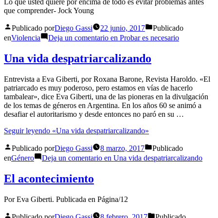
Lo que usted quiere por encima de todo es evitar problemas antes
que comprender- Jock Young
Publicado por
Diego Gassi
22 junio, 2017
Publicado
en
Violencia
Deja un comentario
en Probar es necesario
Una vida despatriarcalizando
Entrevista a Eva Giberti, por Roxana Barone, Revista Haroldo. «El
patriarcado es muy poderoso, pero estamos en vías de hacerlo
tambalear», dice Eva Giberti, una de las pioneras en la divulgación
de los temas de géneros en Argentina. En los años 60 se animó a
desafiar el autoritarismo y desde entonces no paró en su …
Seguir leyendo
«Una vida despatriarcalizando»
Publicado por
Diego Gassi
8 marzo, 2017
Publicado
en
Género
Deja un comentario
en Una vida despatriarcalizando
El acontecimiento
Por Eva Giberti. Publicada en Página/12
Publicado por
Diego Gassi
8 febrero, 2017
Publicado