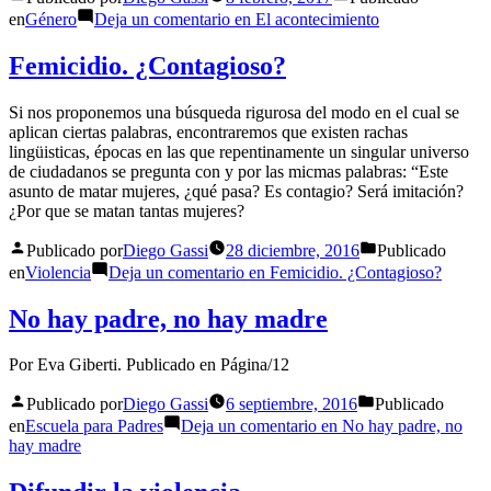
en
Género
Deja un comentario
en El acontecimiento
Femicidio. ¿Contagioso?
Si nos proponemos una búsqueda rigurosa del modo en el cual se
aplican ciertas palabras, encontraremos que existen rachas
lingüisticas, épocas en las que repentinamente un singular universo
de ciudadanos se pregunta con y por las micmas palabras: “Este
asunto de matar mujeres, ¿qué pasa? Es contagio? Será imitación?
¿Por que se matan tantas mujeres?
Publicado por
Diego Gassi
28 diciembre, 2016
Publicado
en
Violencia
Deja un comentario
en Femicidio. ¿Contagioso?
No hay padre, no hay madre
Por Eva Giberti. Publicado en Página/12
Publicado por
Diego Gassi
6 septiembre, 2016
Publicado
en
Escuela para Padres
Deja un comentario
en No hay padre, no
hay madre