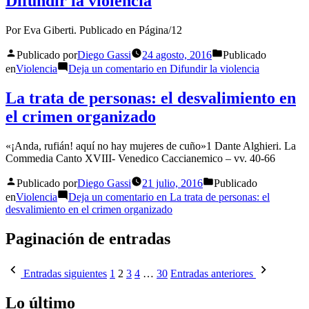
Difundir la violencia
Por Eva Giberti. Publicado en Página/12
Publicado por
Diego Gassi
24 agosto, 2016
Publicado
en
Violencia
Deja un comentario
en Difundir la violencia
La trata de personas: el desvalimiento en
el crimen organizado
«¡Anda, rufián! aquí no hay mujeres de cuño»1 Dante Alghieri. La
Commedia Canto XVIII- Venedico Caccianemico – vv. 40-66
Publicado por
Diego Gassi
21 julio, 2016
Publicado
en
Violencia
Deja un comentario
en La trata de personas: el
desvalimiento en el crimen organizado
Paginación de entradas
Entradas siguientes
1
2
3
4
…
30
Entradas anteriores
Lo último