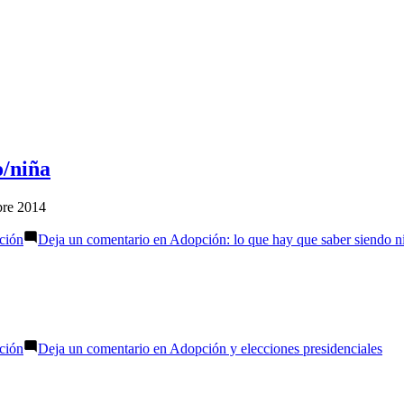
o/niña
bre 2014
ción
Deja un comentario
en Adopción: lo que hay que saber siendo n
ción
Deja un comentario
en Adopción y elecciones presidenciales