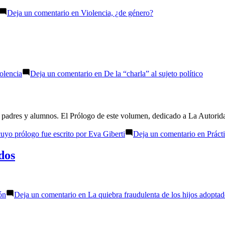
Deja un comentario
en Violencia, ¿de género?
olencia
Deja un comentario
en De la “charla” al sujeto político
s, padres y alumnos. El Prólogo de este volumen, dedicado a La Autorid
cuyo prólogo fue escrito por Eva Giberti
Deja un comentario
en Prácti
dos
ón
Deja un comentario
en La quiebra fraudulenta de los hijos adopta