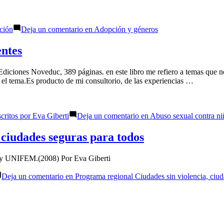
ción
Deja un comentario
en Adopción y géneros
entes
 Ediciones Noveduc, 389 páginas. en este libro me refiero a temas que n
 el tema.Es producto de mi consultorio, de las experiencias …
scritos por Eva Giberti
Deja un comentario
en Abuso sexual contra niñ
 ciudades seguras para todos
R y UNIFEM.(2008) Por Eva Giberti
Deja un comentario
en Programa regional Ciudades sin violencia, ciud