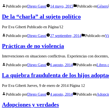
Publicado por
Diego Gassi
14 mayo, 2015
Publicado en
Género
De la “charla” al sujeto político
Por Eva Giberti Publicado en Página/12
Publicado por
Diego Gassi
27 septiembre, 2014
Publicado en
Vi
Prácticas de no violencia
Intervenciones en situaciones conflictivas. Experiencias con docente
Publicado por
Diego Gassi
6 agosto, 2014
Publicado en
Libros 
La quiebra fraudulenta de los hijos adopta
Por Eva Giberti Jueves, 9 de enero de 2014 Página 12
Publicado por
Diego Gassi
4 agosto, 2014
Publicado en
Adopci
Adopciones y verdades