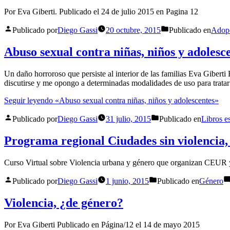
Por Eva Giberti. Publicado el 24 de julio 2015 en Pagina 12
Publicado por
Diego Gassi
20 octubre, 2015
Publicado en
Adop
Abuso sexual contra niñas, niños y adolesc
Un daño horroroso que persiste al interior de las familias Eva Giberti
discutirse y me opongo a determinadas modalidades de uso para tratar
Seguir leyendo
«Abuso sexual contra niñas, niños y adolescentes»
Publicado por
Diego Gassi
31 julio, 2015
Publicado en
Libros e
Programa regional Ciudades sin violencia,
Curso Virtual sobre Violencia urbana y género que organizan CEU
Publicado por
Diego Gassi
1 junio, 2015
Publicado en
Género
Violencia, ¿de género?
Por Eva Giberti Publicado en Página/12 el 14 de mayo 2015