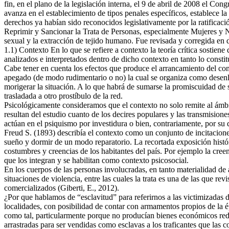
fin, en el plano de la legislación interna, el 9 de abril de 2008 el C
avanza en el establecimiento de tipos penales específicos, establece l
derechos ya habían sido reconocidos legislativamente por la ratifica
Reprimir y Sancionar la Trata de Personas, especialmente Mujeres y 
sexual y la extracción de tejido humano. Fue revisada y corregida en 
1.1) Contexto En lo que se refiere a contexto la teoría crítica sostie
analizados e interpretados dentro de dicho contexto en tanto lo constit
Cabe tener en cuenta los efectos que produce el arrancamiento del con
apegado (de modo rudimentario o no) la cual se organiza como desenla
morigerar la situación. A lo que habrá de sumarse la promiscuidad de 
trasladada a otro prostíbulo de la red.
Psicológicamente consideramos que el contexto no solo remite al ámbito
resultan del estudio cuanto de los decires populares y las transmision
actúan en el psiquismo por investidura o bien, contrariamente, por su 
Freud S. (1893) describía el contexto como un conjunto de incitaciones
sueño y dormir de un modo reparatorio. La recortada exposición histór
costumbres y creencias de los habitantes del país. Por ejemplo la cree
que los integran y se habilitan como contexto psicosocial.
En los cuerpos de las personas involucradas, en tanto materialidad de
situaciones de violencia, entre las cuales la trata es una de las que r
comercializados (Giberti, E., 2012).
¿Por que hablamos de “esclavitud” para referirnos a las victimizadas 
localidades, con posibilidad de contar con armamentos propios de la é
como tal, particularmente porque no producían bienes económicos redit
arrastradas para ser vendidas como esclavas a los traficantes que las