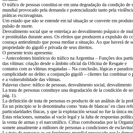
O tráfico de pessoas constitui-se em uma degradação da condição de
mundial provocado pela demanda e potencializado tanto pela violência
práticas escravagistas.
Um estado que não se entende em tal situação se converte em produtor
pulsão de morte.
Desvalimento social que se entrelaça ao desvalimento psíquico de m
e prostituídas durante anos. Os efeitos que produzem a expulsão do c
couraça antiestímulo que possa mediar a situação. Ao que haverá de s
propriedade do gigolô e privada de seus direitos.
O presente texto apresenta:
– Antecedentes históricos do tráfico na Argentina – Funções dos partic
das vítimas: criação desde o âmbito oficial da Oficina de Resgate e
contatos com as vítimas resgatadas – Na conclusão, lógicas e paradoxo
cumplicidade no delito: a conjunção gigolô – clientes faz combinar o
e a vulnerabilidade das vítimas.
Palavras chave: tráfico de pessoas, desvalimento social, desvalimento 
La trata de personas constituye una degradación de la condición de se
pág. 1).
La definición de trata de personas es producto de un análisis de la pr
En un principio se lo denominaba como ‘trata de blancas’ en clara refe
particularidades físicas, y que la explotación sexual no fue la única
Estas relaciones, sumadas al vacío legal y la falta de respuestas pol
la venta de armas y el narcotráfico. Cifras corroboradas por la Organi
somete anualmente a millones de personas a condiciones de esclavitud
La trata de personas es un fenómeno mundial provocado por la demanda