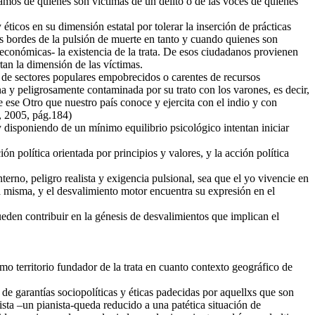
amos de quienes son víctimas de un delito o de las voces de quienes
ticos en su dimensión estatal por tolerar la inserción de prácticas
os bordes de la pulsión de muerte en tanto y cuando quienes son
 económicas- la existencia de la trata. De esos ciudadanos provienen
rtan la dimensión de las víctimas.
n de sectores populares empobrecidos o carentes de recursos
a y peligrosamente contaminada por su trato con los varones, es decir,
 ese Otro que nuestro país conoce y ejercita con el indio y con
, 2005, pág.184)
y disponiendo de un mínimo equilibrio psicológico intentan iniciar
n política orientada por principios y valores, y la acción política
erno, peligro realista y exigencia pulsional, sea que el yo vivencie en
la misma, y el desvalimiento motor encuentra su expresión en el
ueden contribuir en la génesis de desvalimientos que implican el
mo territorio fundador de la trata en cuanto contexto geográfico de
de garantías sociopolíticas y éticas padecidas por aquellxs que son
nista –un pianista-queda reducido a una patética situación de