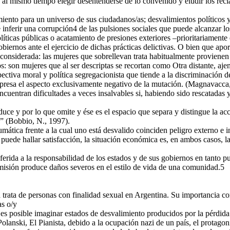
 al mismo tiempo elegir desentenderse de lo convenido y eludir los recl
iento para un universo de sus ciudadanos/as; desvalimientos políticos y é
 inferir una corrupción4 de las pulsiones sociales que puede alcanzar l
líticas públicas o acatamiento de presiones exteriores –prioritariamente
obiernos ante el ejercicio de dichas prácticas delictivas. O bien que apo
 considerada: las mujeres que sobrellevan trata habitualmente proviene
: son mujeres que al ser descriptas se recortan como Otra distante, ajen
tiva moral y política segregacionista que tiende a la discriminación de
expresa el aspecto exclusivamente negativo de la mutación. (Magnavacca
ncuentran dificultades a veces insalvables si, habiendo sido rescatadas 
e y por lo que omite y ése es el espacio que separa y distingue la acció
n” (Bobbio, N., 1997).
ática frente a la cual uno está desvalido coinciden peligro externo e int
 puede hallar satisfacción, la situación económica es, en ambos casos, 
erida a la responsabilidad de los estados y de sus gobiernos en tanto p
isión produce daños severos en el estilo de vida de una comunidad.5
 trata de personas con finalidad sexual en Argentina. Su importancia co
as o/y
 es posible imaginar estados de desvalimiento producidos por la pérdida 
Polanski, El Pianista, debido a la ocupación nazi de un país, el protago