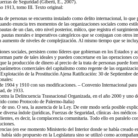
uerzas de Seguridad (Giberti, E., 2007).
o 1913, tomo III. Texto original:
ta de personas se encuentra instalado como delito internacional, lo que
uando enuncia tres momentos de las organizaciones sociales como estil
utas de un clan, otro nivel posterior, mítico, que registra el surgimien
 pautas morales e imperativos categóricos que se conjugan con otros im
n aumento de niveles de complejización. Al mismo tiempo que se incluyen 
iones sociales, persisten como líderes que gobiernan en los Estados y a
man parte de tales ideales y pueden concretarse en las operaciones com
ue la producción de dinero al precio de la trata de personas puede for
s parámetros comerciales del capitalismo como regente de las organizacio
 Explotación de la Prostitución Ajena Ratificación: 30 de Septiembre 
onales:
 de 1904 y 1910 con sus modificaciones. – Convenio Internacional para
dad, de 1933.
tra la Delincuencia Trasnacional Organizada, en el año 2000 y uno de 
ido como Protocolo de Palermo-Italia)
 de uso. O sea, la ausencia de la Ley. De este modo sería posible explic
e diversa índole (jurídicas, Fuerzas de Seguridad, clínicas -los médicos
ientes, es decir, la complacencia comunitaria. Todo ello en paralelo co
uciones.
encias (en ese momento Ministerio del Interior donde se había creado e
había sido propuesto en la Legislatura sino se utilizó como acompañami