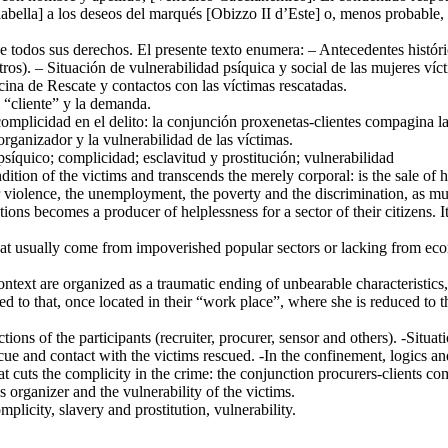
labella] a los deseos del marqués [Obizzo II d’Este] o, menos probable
e todos sus derechos. El presente texto enumera: – Antecedentes históric
ros). – Situación de vulnerabilidad psíquica y social de las mujeres víct
icina de Rescate y contactos con las víctimas rescatadas.
l “cliente” y la demanda.
a complicidad en el delito: la conjunción proxenetas-clientes compagina 
rganizador y la vulnerabilidad de las víctimas.
psíquico; complicidad; esclavitud y prostitución; vulnerabilidad
ition of the victims and transcends the merely corporal: is the sale of
iolence, the unemployment, the poverty and the discrimination, as much
ions becomes a producer of helplessness for a sector of their citizens. It
 that usually come from impoverished popular sectors or lacking from e
ntext are organized as a traumatic ending of unbearable characteristics, 
ed to that, once located in their “work place”, where she is reduced to t
ons of the participants (recruiter, procurer, sensor and others). -Situa
scue and contact with the victims rescued. -In the confinement, logics an
hat cuts the complicity in the crime: the conjunction procurers-clients 
 organizer and the vulnerability of the victims.
licity, slavery and prostitution, vulnerability.