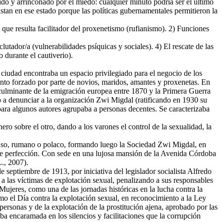
ido y arrinconado por el miedo: cualquier minuto podría ser el ultimo
istan en ese estado porque las políticas gubernamentales permitieron la
 que resulta facilitador del proxenetismo (rufianismo). 2) Funciones
lutador/a (vulnerabilidades psíquicas y sociales). 4) El rescate de las
 durante el cautiverio).
 ciudad encontraba un espacio privilegiado para el negocio de los
miento forzado por parte de novios, maridos, amantes y proxenetas. En
 culminante de la emigración europea entre 1870 y la Primera Guerra
 a denunciar a la organización Zwi Migdal (ratificando en 1930 su
ra algunos autores agrupaba a personas decentes. Se caracterizaba
ero sobre el otro, dando a los varones el control de la sexualidad, la
ruso, rumano o polaco, formando luego la Sociedad Zwi Migdal, en
o de perfección. Con sede en una lujosa mansión de la Avenida Córdoba
L., 2007).
de septiembre de 1913, por iniciativa del legislador socialista Alfredo
 a las víctimas de explotación sexual, penalizando a sus responsables
Mujeres, como una de las jornadas históricas en la lucha contra la
o el Día contra la explotación sexual, en reconocimiento a la Ley
personas y de la explotación de la prostitución ajena, aprobado por las
a encaramada en los silencios y facilitaciones que la corrupción