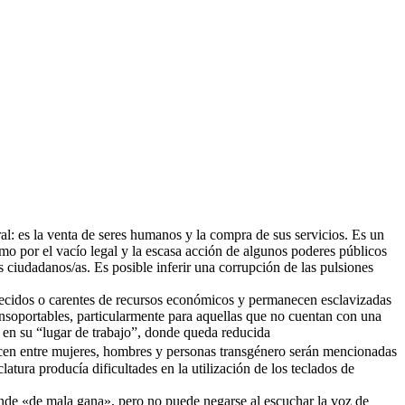
l: es la venta de seres humanos y la compra de sus servicios. Es un
o por el vacío legal y la escasa acción de algunos poderes públicos
s ciudadanos/as. Es posible inferir una corrupción de las pulsiones
recidos o carentes de recursos económicos y permanecen esclavizadas
insoportables, particularmente para aquellas que no cuentan con una
 en su “lugar de trabajo”, donde queda reducida
icen entre mujeres, hombres y personas transgénero serán mencionadas
tura producía dificultades en la utilización de los teclados de
nde «de mala gana», pero no puede negarse al escuchar la voz de