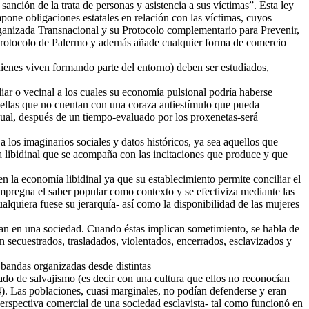
anción de la trata de personas y asistencia a sus víctimas”. Esta ley
mpone obligaciones estatales en relación con las víctimas, cuyos
rganizada Transnacional y su Protocolo complementario para Prevenir,
 Protocolo de Palermo y además añade cualquier forma de comercio
quienes viven formando parte del entorno) deben ser estudiados,
iar o vecinal a los cuales su economía pulsional podría haberse
uellas que no cuentan con una coraza antiestímulo que pueda
cual, después de un tiempo-evaluado por los proxenetas-será
 los imaginarios sociales y datos históricos, ya sea aquellos que
ía libidinal que se acompaña con las incitaciones que produce y que
n la economía libidinal ya que su establecimiento permite conciliar el
impregna el saber popular como contexto y se efectiviza mediante las
alquiera fuese su jerarquía- así como la disponibilidad de las mujeres
ulan en una sociedad. Cuando éstas implican sometimiento, se habla de
on secuestrados, trasladados, violentados, encerrados, esclavizados y
 bandas organizadas desde distintas
ado de salvajismo (es decir con una cultura que ellos no reconocían
4). Las poblaciones, cuasi marginales, no podían defenderse y eran
perspectiva comercial de una sociedad esclavista- tal como funcionó en