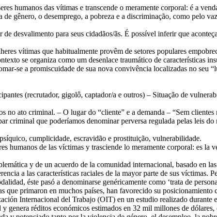
 seres humanos das vítimas e transcende o meramente corporal: é a ven
 de gênero, o desemprego, a pobreza e a discriminação, como pelo vazio
 de desvalimento para seus cidadãos/ãs. É possível inferir que aconteç
ulheres vítimas que habitualmente provêm de setores populares empobr
ontexto se organiza como um desenlace traumático de características i
omar-se a promiscuidade de sua nova convivência localizadas no seu “lu
ipantes (recrutador, gigolô, captador/a e outros) – Situação de vulnerabi
s no ato criminal. – O lugar do “cliente” e a demanda – “Sem clientes 
 par criminal que poderíamos denominar perversa regulada pelas leis d
psíquico, cumplicidade, escravidão e prostituição, vulnerabilidade.
res humanos de las víctimas y trasciende lo meramente corporal: es la v
oblemática y de un acuerdo de la comunidad internacional, basado en las
rencia a las características raciales de la mayor parte de sus víctimas. 
 modalidad, éste pasó a denominarse genéricamente como ‘trata de persona
íticas que primaron en muchos países, han favorecido su posicionamiento
zación Internacional del Trabajo (OIT) en un estudio realizado durante 
 y genera réditos económicos estimados en 32 mil millones de dólares,
 y potenciado tanto por la violencia de género, el desempleo, la pobr