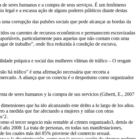
da de seres humanos e a compra de seus serviços. É um fenômeno
 legal e a escassa ação de alguns poderes públicos diante destas
a uma corrupção das pulsões sociais que pode alcançar as bordas da
ecidos ou carentes de recursos econômicos e permanecem escravizadas
nsuportáveis, particularmente para aquelas que não contam com uma
gar de trabalho”, onde fica reduzida à condição de escrava,
lidade psíquica e social das mulheres vítimas de tráfico – O resgate
não há tráfico” é uma afirmação necessária que recorta a
o mercado. A aliança que os conecta é o despotismo como organizador
enta de seres humanos y la compra de sus servicios (Giberti, E., 2007
 dimensiones que ha ido alcanzando este delito a lo largo de los años.
Pero a medida que fue afectando a mujeres y niñas con otras
s’2.
 como el tercer negocio más rentable al crimen organizado3, detrás de
el año 2008: La trata de personas, en todas sus manifestaciones,
 de los cuales más del 85% proviene del comercio sexual.
eza y la discriminación, como por la escasa acción de algunos poderes