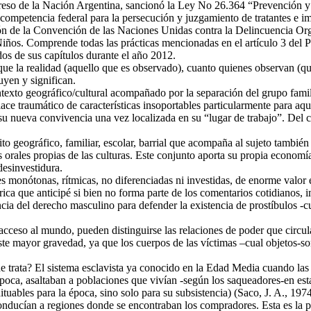
ongreso de la Nación Argentina, sancionó la Ley No 26.364 “Prevención y s
a competencia federal para la persecución y juzgamiento de tratantes e i
ción de la Convención de las Naciones Unidas contra la Delincuencia O
Niños. Comprende todas las prácticas mencionadas en el artículo 3 del
dos de sus capítulos durante el año 2012.
ne que la realidad (aquello que es observado), cuanto quienes observan (
uyen y significan.
texto geográfico/cultural acompañado por la separación del grupo famil
ce traumático de características insoportables particularmente para aq
su nueva convivencia una vez localizada en su “lugar de trabajo”. Del 
 geográfico, familiar, escolar, barrial que acompaña al sujeto también a
es orales propias de las culturas. Este conjunto aporta su propia econom
desinvestidura.
 monótonas, rítmicas, no diferenciadas ni investidas, de enorme valor e
ica que anticipé si bien no forma parte de los comentarios cotidianos, 
ncia del derecho masculino para defender la existencia de prostíbulos -cu
 acceso al mundo, pueden distinguirse las relaciones de poder que circ
eviste mayor gravedad, ya que los cuerpos de las víctimas –cual objetos-s
de trata? El sistema esclavista ya conocido en la Edad Media cuando las
poca, asaltaban a poblaciones que vivían -según los saqueadores-en est
uables para la época, sino solo para su subsistencia) (Saco, J. A., 197
 conducían a regiones donde se encontraban los compradores. Esta es la 