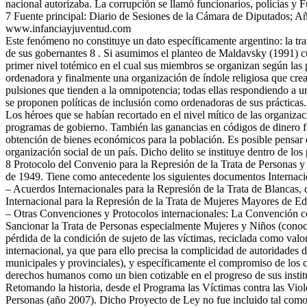
nacional autorizaba. La corrupción se llamó funcionarios, policías y F
7 Fuente principal: Diario de Sesiones de la Cámara de Diputados; Añ
www.infanciayjuventud.com
Este fenómeno no constituye un dato específicamente argentino: la tra
de sus gobernantes 8 . Si asumimos el planteo de Maldavsky (1991) c
primer nivel totémico en el cual sus miembros se organizan según las pa
ordenadora y finalmente una organización de índole religiosa que crea
pulsiones que tienden a la omnipotencia; todas ellas respondiendo a u
se proponen políticas de inclusión como ordenadoras de sus prácticas.
Los héroes que se habían recortado en el nivel mítico de las organizac
programas de gobierno. También las ganancias en códigos de dinero for
obtención de bienes económicos para la población. Es posible pensar q
organización social de un país. Dicho delito se instituye dentro de lo
8 Protocolo del Convenio para la Represión de la Trata de Personas y
de 1949. Tiene como antecedente los siguientes documentos Internaci
– Acuerdos Internacionales para la Represión de la Trata de Blancas,
Internacional para la Represión de la Trata de Mujeres Mayores de E
– Otras Convenciones y Protocolos internacionales: La Convención con
Sancionar la Trata de Personas especialmente Mujeres y Niños (conoc
pérdida de la condición de sujeto de las víctimas, reciclada como valor
internacional, ya que para ello precisa la complicidad de autoridades d
municipales y provinciales), y específicamente el compromiso de los cl
derechos humanos como un bien cotizable en el progreso de sus instit
Retomando la historia, desde el Programa las Víctimas contra las Viol
Personas (año 2007). Dicho Proyecto de Ley no fue incluido tal como 