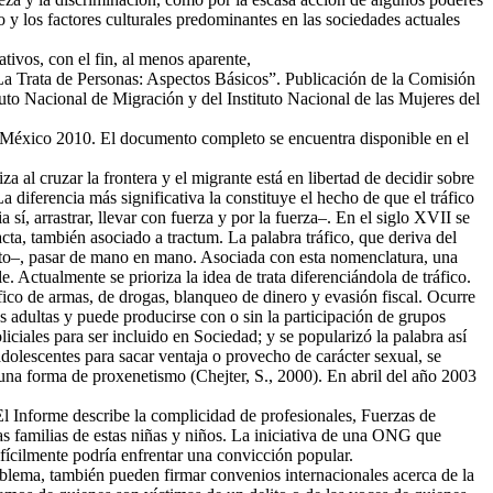
ro y los factores culturales predominantes en las sociedades actuales
rativos, con el fin, al menos aparente,
La Trata de Personas: Aspectos Básicos”. Publicación de la Comisión
to Nacional de Migración y del Instituto Nacional de las Mujeres del
”, México 2010. El documento completo se encuentra disponible en el
za al cruzar la frontera y el migrante está en libertad de decidir sobre
 diferencia más significativa la constituye el hecho de que el tráfico
ia sí, arrastrar, llevar con fuerza y por la fuerza–. En el siglo XVII se
cta, también asociado a tractum. La palabra tráfico, que deriva del
miento–, pasar de mano en mano. Asociada con esta nomenclatura, una
e. Actualmente se prioriza la idea de trata diferenciándola de tráfico.
ico de armas, de drogas, blanqueo de dinero y evasión fiscal. Ocurre
nas adultas y puede producirse con o sin la participación de grupos
iciales para ser incluido en Sociedad; y se popularizó la palabra así
olescentes para sacar ventaja o provecho de carácter sexual, se
guna forma de proxenetismo (Chejter, S., 2000). En abril del año 2003
 El Informe describe la complicidad de profesionales, Fuerzas de
s familias de estas niñas y niños. La iniciativa de una ONG que
ifícilmente podría enfrentar una convicción popular.
blema, también pueden firmar convenios internacionales acerca de la