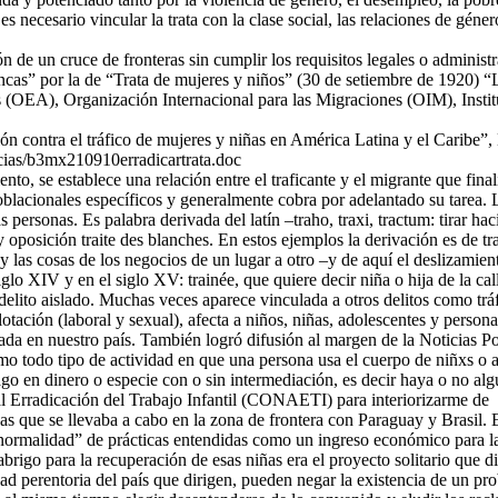
es necesario vincular la trata con la clase social, las relaciones de géne
ción de un cruce de fronteras sin cumplir los requisitos legales o administ
cas” por la de “Trata de mujeres y niños” (30 de setiembre de 1920) “
(OEA), Organización Internacional para las Migraciones (OIM), Institu
ción contra el tráfico de mujeres y niñas en América Latina y el Caribe
cias/b3mx210910erradicartrata.doc
to, se establece una relación entre el traficante y el migrante que finali
oblacionales específicos y generalmente cobra por adelantado su tarea. La
s personas. Es palabra derivada del latín –traho, traxi, tractum: tirar hac
 oposición traite des blanches. En estos ejemplos la derivación es de tra
os y las cosas de los negocios de un lugar a otro –y de aquí el desliza
iglo XIV y en el siglo XV: trainée, que quiere decir niña o hija de la call
lito aislado. Muchas veces aparece vinculada a otros delitos como tráf
plotación (laboral y sexual), afecta a niños, niñas, adolescentes y perso
ada en nuestro país. También logró difusión al margen de la Noticias Pol
o todo tipo de actividad en que una persona usa el cuerpo de niñxs o ad
ago en dinero o especie con o sin intermediación, es decir haya o no al
al Erradicación del Trabajo Infantil (CONAETI) para interiorizarme de
iñas que se llevaba a cabo en la zona de frontera con Paraguay y Brasil.
normalidad” de prácticas entendidas como un ingreso económico para la
abrigo para la recuperación de esas niñas era el proyecto solitario que d
perentoria del país que dirigen, pueden negar la existencia de un pro