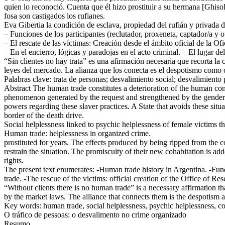
quien lo reconoció. Cuenta que él hizo prostituir a su hermana [Ghiso
fosa son castigados los rufianes.
Eva Gibertia la condición de esclava, propiedad del rufián y privada d
– Funciones de los participantes (reclutador, proxeneta, captador/a y ot
– El rescate de las víctimas: Creación desde el ámbito oficial de la Of
– En el encierro, lógicas y paradojas en el acto criminal. – El lugar de
“Sin clientes no hay trata” es una afirmación necesaria que recorta l
leyes del mercado. La alianza que los conecta es el despotismo como o
Palabras clave: trata de personas; desvalimiento social; desvalimiento 
Abstract The human trade constitutes a deterioration of the human cond
phenomenon generated by the request and strengthened by the gender v
powers regarding these slaver practices. A State that avoids these situat
border of the death drive.
Social helplessness linked to psychic helplessness of female victims
Human trade: helplessness in organized crime.
prostituted for years. The effects produced by being ripped from the co
restrain the situation. The promiscuity of their new cohabitation is add
rights.
The present text enumerates: -Human trade history in Argentina. -Functi
trade. -The rescue of the victims: official creation of the Office of Re
“Without clients there is no human trade” is a necessary affirmation t
by the market laws. The alliance that connects them is the despotism as
Key words: human trade, social helplessness, psychic helplessness, comp
O tráfico de pessoas: o desvalimento no crime organizado
Resumo