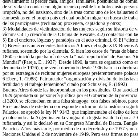
desvalimiento al perder casa, amigos, familiares, posibilidad de comi
de su vida sin contar con algún recurso posible Un holocausto personal
irrupción, no del nazismo, sino de la trata como uno de los baluartes 
campesinas en el propio país del cual podrán migrar en busca de trabaj
de lxs participantes (reclutador, proxeneta, captador/a y otrxs).
3) Modalidades de victimización de las mujeres según su historia de vida
víctimas: 4.1) creación de la Oficina de Rescate, 4.2) contactos con l
5) En el encierro, lógicas y paradojas en el acto criminal. 6) El “clien
1) Brevísimos antecedentes históricos A fines del siglo XIX Buenos Ai
rufianes, sostenido por la clientela. Si bien los casos de “trata de b
1860 se inició la que habría de ser la “mala reputación” de Buenos A
Mundial” (Pareja, E., 1937). Desde 1890, la trata se organizó como e
denuncia de 1926), que venía operando desde 1906 bajo la cobertura 
por su estrategia de reclutar mujeres europeas preferentemente polacas
6 Ebert, T. (1988). Patriarcado: “organización y división de todas las 
fertilidad y el trabajo femeninos” citado por Schüssler, E. (1992)
Buenos Aires donde las incorporaban en los prostíbulos. Otra asoci
1929 (aprobada su personería jurídica por el Gobierno de la provinci
al 3200, se efectuaban en una falsa sinagoga, con falsos rabinos, paro
En el análisis de este tema corresponde incluir un dato histórico signif
Palacios, se aprobó la ley N° 9143, que implementaba el delito de leno
y colocando a la Argentina en la vanguardia legislativa de la época.7 
rufianería, y así lo declaró en su Congreso Mundial de Dacca, Bangla
Palacios. Años más tarde, por medio de un decreto-ley de 1957 y una le
Naciones Unidas el 2 de noviembre de 1949. Pero esas firmas no pasaro