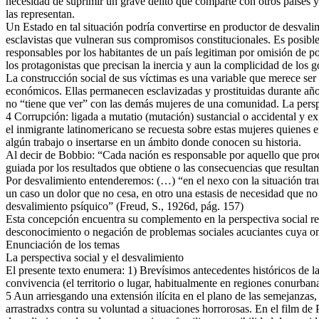
necesidad de suprimir un grave delito que comparte con otros países y
las representan.
Un Estado en tal situación podría convertirse en productor de desvalim
esclavistas que vulneran sus compromisos constitucionales. Es posible
responsables por los habitantes de un país legitiman por omisión de po
los protagonistas que precisan la inercia y aun la complicidad de los g
La construcción social de sus víctimas es una variable que merece ser
económicos. Ellas permanecen esclavizadas y prostituidas durante años
no “tiene que ver” con las demás mujeres de una comunidad. La perspec
4 Corrupción: ligada a mutatio (mutación) sustancial o accidental y 
el inmigrante latinomericano se recuesta sobre estas mujeres quienes e
algún trabajo o insertarse en un ámbito donde conocen su historia.
Al decir de Bobbio: “Cada nación es responsable por aquello que produc
guiada por los resultados que obtiene o las consecuencias que resulta
Por desvalimiento entenderemos: (…) “en el nexo con la situación traum
un caso un dolor que no cesa, en otro una estasis de necesidad que no
desvalimiento psíquico” (Freud, S., 1926d, pág. 157)
Esta concepción encuentra su complemento en la perspectiva social ref
desconocimiento o negación de problemas sociales acuciantes cuya om
Enunciación de los temas
La perspectiva social y el desvalimiento
El presente texto enumera: 1) Brevísimos antecedentes históricos de la
convivencia (el territorio o lugar, habitualmente en regiones conurban
5 Aun arriesgando una extensión ilícita en el plano de las semejanzas,
arrastradxs contra su voluntad a situaciones horrorosas. En el film de 