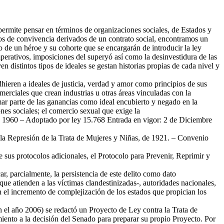
 permite pensar en términos de organizaciones sociales, de Estados y
os de convivencia derivados de un contrato social, encontramos un
to de un héroe y su cohorte que se encargarán de introducir la ley
perativos, imposiciones del superyó así como la desinvestidura de las
distintos tipos de ideales se gestan historias propias de cada nivel y
dhieren a ideales de justicia, verdad y amor como principios de sus
erciales que crean industrias u otras áreas vinculadas con la
mar parte de las ganancias como ideal encubierto y negado en la
nes sociales; el comercio sexual que exige la
de 1960 – Adoptado por ley 15.768 Entrada en vigor: 2 de Diciembre
 la Represión de la Trata de Mujeres y Niñas, de 1921. – Convenio
sus protocolos adicionales, el Protocolo para Prevenir, Reprimir y
ar, parcialmente, la persistencia de este delito como dato
 que atienden a las víctimas clandestinizadas-, autoridades nacionales,
n el incremento de complejización de los estados que propician los
n el año 2006) se redactó un Proyecto de Ley contra la Trata de
ento a la decisión del Senado para preparar su propio Proyecto. Por