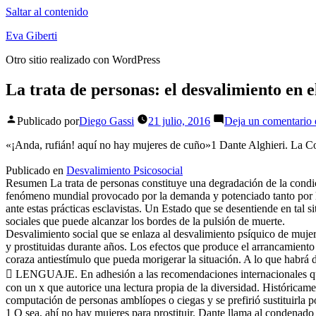
Saltar al contenido
Eva Giberti
Otro sitio realizado con WordPress
La trata de personas: el desvalimiento en 
Publicado por
Diego Gassi
21 julio, 2016
Deja un comentario
«¡Anda, rufián! aquí no hay mujeres de cuño»1 Dante Alghieri. La
Publicado en
Desvalimiento Psicosocial
Resumen La trata de personas constituye una degradación de la condic
fenómeno mundial provocado por la demanda y potenciado tanto por la 
ante estas prácticas esclavistas. Un Estado que se desentiende en tal s
sociales que puede alcanzar los bordes de la pulsión de muerte.
Desvalimiento social que se enlaza al desvalimiento psíquico de muj
y prostituidas durante años. Los efectos que produce el arrancamiento
coraza antiestímulo que pueda morigerar la situación. A lo que habrá
 LENGUAJE. En adhesión a las recomendaciones internacionales que s
con un x que autorice una lectura propia de la diversidad. Históricame
computación de personas amblíopes o ciegas y se prefirió sustituirla p
1 O sea, ahí no hay mujeres para prostituir. Dante llama al condena