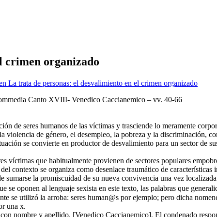
el crimen organizado
en La trata de personas: el desvalimiento en el crimen organizado
 Commedia Canto XVIII- Venedico Caccianemico – vv. 40-66
ión de seres humanos de las víctimas y trasciende lo meramente corpora
violencia de género, el desempleo, la pobreza y la discriminación, com
ituación se convierte en productor de desvalimiento para un sector de su
eres víctimas que habitualmente provienen de sectores populares empob
 del contexto se organiza como desenlace traumático de características 
 de sumarse la promiscuidad de su nueva convivencia una vez localizada
e oponen al lenguaje sexista en este texto, las palabras que general
nte se utilizó la arroba: seres human@s por ejemplo; pero dicha nomencla
or una x.
do con nombre y apellido, [Venedico Caccianemico]. El condenado respo