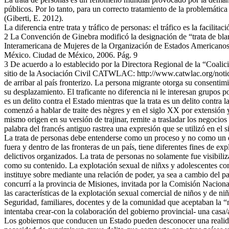
públicos. Por lo tanto, para un correcto tratamiento de la problemática 
(Giberti, E. 2012).
La diferencia entre trata y tráfico de personas: el tráfico es la facilita
2 La Convención de Ginebra modificó la designación de “trata de blan
Interamericana de Mujeres de la Organización de Estados Americanos 
México. Ciudad de México, 2006. Pág. 9
3 De acuerdo a lo establecido por la Directora Regional de la “Coali
sitio de la Asociación Civil CATWLAC: http://www.catwlac.org/noti
de arribar al país fronterizo. La persona migrante otorga su consentimien
su desplazamiento. El traficante no diferencia ni le interesan grupos p
es un delito contra el Estado mientras que la trata es un delito contra la
comenzó a hablar de traite des nègres y en el siglo XX por extensión y
mismo origen en su versión de trajinar, remite a trasladar los negoci
palabra del francés antiguo rastrea una expresión que se utilizó en el s
La trata de personas debe entenderse como un proceso y no como un de
fuera y dentro de las fronteras de un país, tiene diferentes fines de ex
delictivos organizados. La trata de personas no solamente fue visibiliz
como su contenido. La explotación sexual de niñxs y adolescentes com
instituye sobre mediante una relación de poder, ya sea a cambio del p
concurrí a la provincia de Misiones, invitada por la Comisión Nacion
las características de la explotación sexual comercial de niños y de n
Seguridad, familiares, docentes y de la comunidad que aceptaban la “
intentaba crear-con la colaboración del gobierno provincial- una casa/
Los gobiernos que conducen un Estado pueden desconocer una realidad 