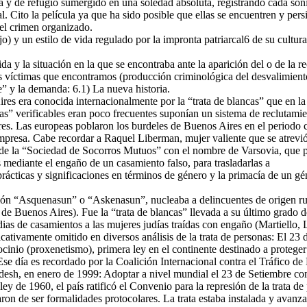
da y de refugio sumergido en una soledad absoluta, registrando cada son
. Cito la película ya que ha sido posible que ellas se encuentren y pers
del crimen organizado.
o) y un estilo de vida regulado por la impronta patriarcal6 de su cultura
 y la situación en la que se encontraba ante la aparición del o de la rec
as víctimas que encontramos (producción criminológica del desvalimiento
te” y la demanda: 6.1) La nueva historia.
res era conocida internacionalmente por la “trata de blancas” que en la
lancas” verificables eran poco frecuentes suponían un sistema de recluta
ires. Las europeas poblaron los burdeles de Buenos Aires en el periodo
mpresa. Cabe recordar a Raquel Liberman, mujer valiente que se atrevió
de la “Sociedad de Socorros Mutuos” con el nombre de Varsovia, que pa
 mediante el engaño de un casamiento falso, para trasladarlas a
prácticas y significaciones en términos de género y la primacía de un gén
ación “Asquenasun” o “Askenasun”, nucleaba a delincuentes de origen 
a de Buenos Aires). Fue la “trata de blancas” llevada a su último grad
dias de casamientos a las mujeres judías traídas con engaño (Martiello, 
icativamente omitido en diversos análisis de la trata de personas: El 23 
cinio (proxenetismo), primera ley en el continente destinado a proteger
Ese día es recordado por la Coalición Internacional contra el Tráfico de 
desh, en enero de 1999: Adoptar a nivel mundial el 23 de Setiembre com
y de 1960, el país ratificó el Convenio para la represión de la trata de 
n de ser formalidades protocolares. La trata estaba instalada y avanzab