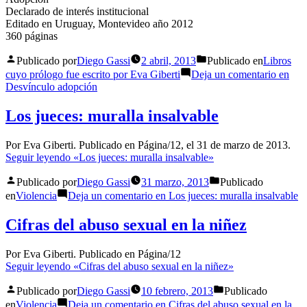
Declarado de interés institucional
Editado en Uruguay, Montevideo año 2012
360 páginas
Publicado por
Diego Gassi
2 abril, 2013
Publicado en
Libros
cuyo prólogo fue escrito por Eva Giberti
Deja un comentario
en
Desvínculo adopción
Los jueces: muralla insalvable
Por Eva Giberti. Publicado en Página/12, el 31 de marzo de 2013.
Seguir leyendo
«Los jueces: muralla insalvable»
Publicado por
Diego Gassi
31 marzo, 2013
Publicado
en
Violencia
Deja un comentario
en Los jueces: muralla insalvable
Cifras del abuso sexual en la niñez
Por Eva Giberti. Publicado en Página/12
Seguir leyendo
«Cifras del abuso sexual en la niñez»
Publicado por
Diego Gassi
10 febrero, 2013
Publicado
en
Violencia
Deja un comentario
en Cifras del abuso sexual en la