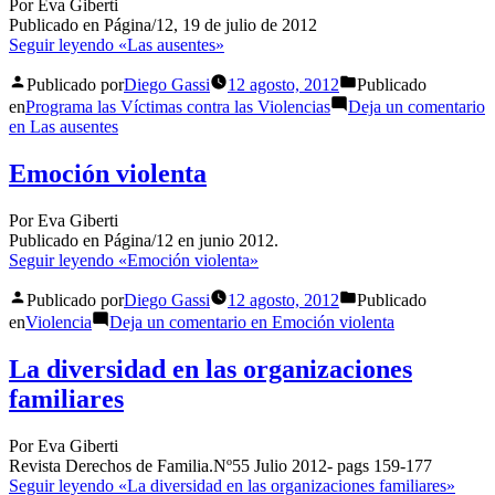
Por Eva Giberti
Publicado en Página/12, 19 de julio de 2012
Seguir leyendo
«Las ausentes»
Publicado por
Diego Gassi
12 agosto, 2012
Publicado
en
Programa las Víctimas contra las Violencias
Deja un comentario
en Las ausentes
Emoción violenta
Por Eva Giberti
Publicado en Página/12 en junio 2012.
Seguir leyendo
«Emoción violenta»
Publicado por
Diego Gassi
12 agosto, 2012
Publicado
en
Violencia
Deja un comentario
en Emoción violenta
La diversidad en las organizaciones
familiares
Por Eva Giberti
Revista Derechos de Familia.Nº55 Julio 2012- pags 159-177
Seguir leyendo
«La diversidad en las organizaciones familiares»