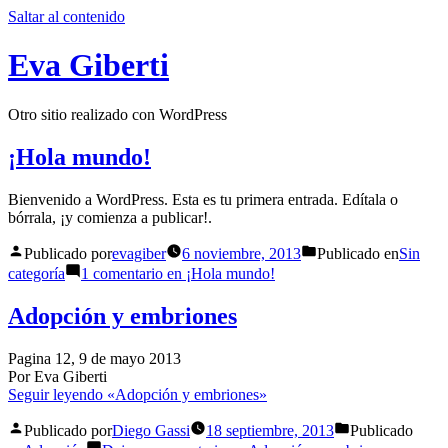
Saltar al contenido
Eva Giberti
Otro sitio realizado con WordPress
¡Hola mundo!
Bienvenido a WordPress. Esta es tu primera entrada. Edítala o
bórrala, ¡y comienza a publicar!.
Publicado por
evagiber
6 noviembre, 2013
Publicado en
Sin
categoría
1 comentario
en ¡Hola mundo!
Adopción y embriones
Pagina 12, 9 de mayo 2013
Por Eva Giberti
Seguir leyendo
«Adopción y embriones»
Publicado por
Diego Gassi
18 septiembre, 2013
Publicado