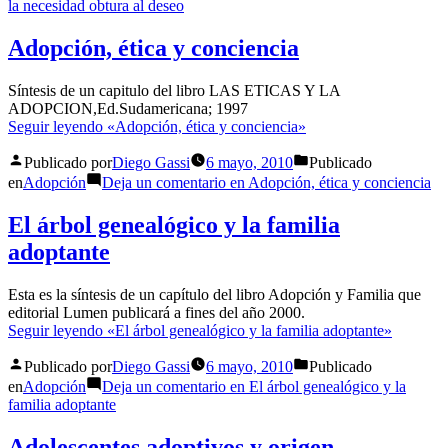
la necesidad obtura al deseo
Adopción, ética y conciencia
Síntesis de un capitulo del libro LAS ETICAS Y LA
ADOPCION,Ed.Sudamericana; 1997
Seguir leyendo
«Adopción, ética y conciencia»
Publicado por
Diego Gassi
6 mayo, 2010
Publicado
en
Adopción
Deja un comentario
en Adopción, ética y conciencia
El árbol genealógico y la familia
adoptante
Esta es la síntesis de un capítulo del libro Adopción y Familia que
editorial Lumen publicará a fines del año 2000.
Seguir leyendo
«El árbol genealógico y la familia adoptante»
Publicado por
Diego Gassi
6 mayo, 2010
Publicado
en
Adopción
Deja un comentario
en El árbol genealógico y la
familia adoptante
Adolescentes adoptivos y origen