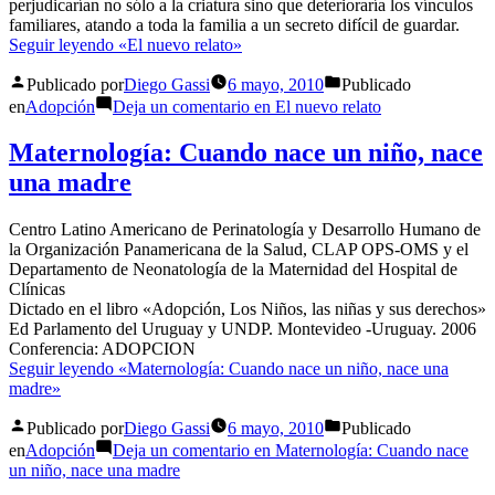
perjudicarían no sólo a la criatura sino que deterioraría los vínculos
familiares, atando a toda la familia a un secreto difícil de guardar.
Seguir leyendo
«El nuevo relato»
Publicado por
Diego Gassi
6 mayo, 2010
Publicado
en
Adopción
Deja un comentario
en El nuevo relato
Maternología: Cuando nace un niño, nace
una madre
Centro Latino Americano de Perinatología y Desarrollo Humano de
la Organización Panamericana de la Salud, CLAP OPS-OMS y el
Departamento de Neonatología de la Maternidad del Hospital de
Clínicas
Dictado en el libro «Adopción, Los Niños, las niñas y sus derechos»
Ed Parlamento del Uruguay y UNDP. Montevideo -Uruguay. 2006
Conferencia: ADOPCION
Seguir leyendo
«Maternología: Cuando nace un niño, nace una
madre»
Publicado por
Diego Gassi
6 mayo, 2010
Publicado
en
Adopción
Deja un comentario
en Maternología: Cuando nace
un niño, nace una madre