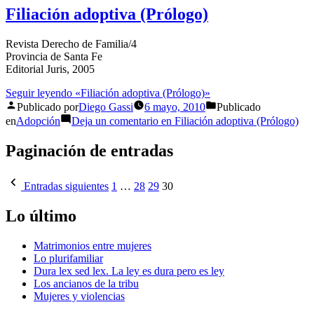
Filiación adoptiva (Prólogo)
Revista Derecho de Familia/4
Provincia de Santa Fe
Editorial Juris, 2005
Seguir leyendo
«Filiación adoptiva (Prólogo)»
Publicado por
Diego Gassi
6 mayo, 2010
Publicado
en
Adopción
Deja un comentario
en Filiación adoptiva (Prólogo)
Paginación de entradas
Entradas siguientes
1
…
28
29
30
Lo último
Matrimonios entre mujeres
Lo plurifamiliar
Dura lex sed lex. La ley es dura pero es ley
Los ancianos de la tribu
Mujeres y violencias