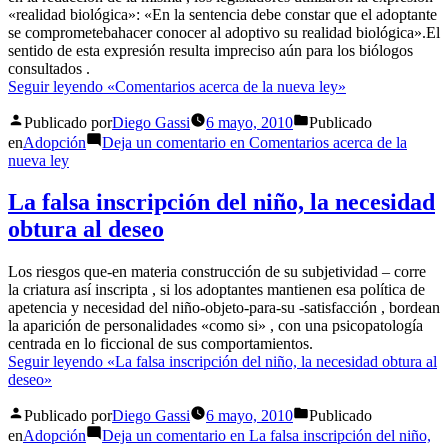
«realidad biológica»: «En la sentencia debe constar que el adoptante
se comprometebahacer conocer al adoptivo su realidad biológica».El
sentido de esta expresión resulta impreciso aún para los biólogos
consultados .
Seguir leyendo
«Comentarios acerca de la nueva ley»
Publicado por
Diego Gassi
6 mayo, 2010
Publicado
en
Adopción
Deja un comentario
en Comentarios acerca de la
nueva ley
La falsa inscripción del niño, la necesidad
obtura al deseo
Los riesgos que-en materia construcción de su subjetividad – corre
la criatura así inscripta , si los adoptantes mantienen esa política de
apetencia y necesidad del niño-objeto-para-su -satisfacción , bordean
la aparición de personalidades «como si» , con una psicopatología
centrada en lo ficcional de sus comportamientos.
Seguir leyendo
«La falsa inscripción del niño, la necesidad obtura al
deseo»
Publicado por
Diego Gassi
6 mayo, 2010
Publicado
en
Adopción
Deja un comentario
en La falsa inscripción del niño,