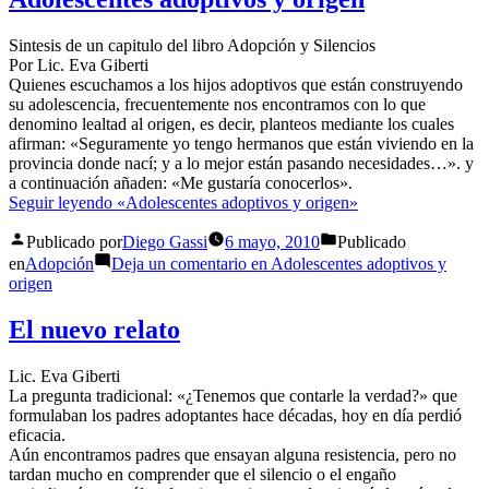
Sintesis de un capitulo del libro Adopción y Silencios
Por Lic. Eva Giberti
Quienes escuchamos a los hijos adoptivos que están construyendo
su adolescencia, frecuentemente nos encontramos con lo que
denomino lealtad al origen, es decir, planteos mediante los cuales
afirman: «Seguramente yo tengo hermanos que están viviendo en la
provincia donde nací; y a lo mejor están pasando necesidades…». y
a continuación añaden: «Me gustaría conocerlos».
Seguir leyendo
«Adolescentes adoptivos y origen»
Publicado por
Diego Gassi
6 mayo, 2010
Publicado
en
Adopción
Deja un comentario
en Adolescentes adoptivos y
origen
El nuevo relato
Lic. Eva Giberti
La pregunta tradicional: «¿Tenemos que contarle la verdad?» que
formulaban los padres adoptantes hace décadas, hoy en día perdió
eficacia.
Aún encontramos padres que ensayan alguna resistencia, pero no
tardan mucho en comprender que el silencio o el engaño