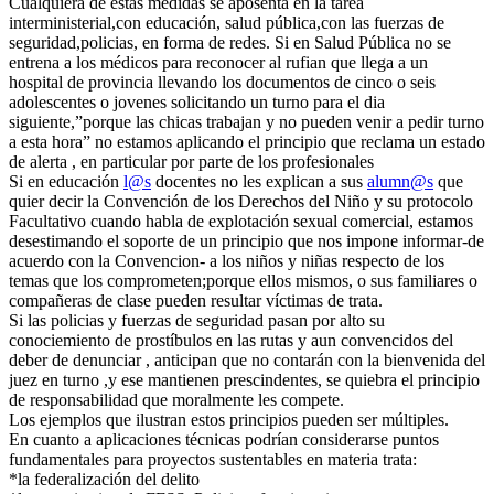
Cualquiera de estas medidas se aposenta en la tarea
interministerial,con educación, salud pública,con las fuerzas de
seguridad,policias, en forma de redes. Si en Salud Pública no se
entrena a los médicos para reconocer al rufian que llega a un
hospital de provincia llevando los documentos de cinco o seis
adolescentes o jovenes solicitando un turno para el dia
siguiente,”porque las chicas trabajan y no pueden venir a pedir turno
a esta hora” no estamos aplicando el principio que reclama un estado
de alerta , en particular por parte de los profesionales
Si en educación
l@s
docentes no les explican a sus
alumn@s
que
quier decir la Convención de los Derechos del Niño y su protocolo
Facultativo cuando habla de explotación sexual comercial, estamos
desestimando el soporte de un principio que nos impone informar-de
acuerdo con la Convencion- a los niños y niñas respecto de los
temas que los comprometen;porque ellos mismos, o sus familiares o
compañeras de clase pueden resultar víctimas de trata.
Si las policias y fuerzas de seguridad pasan por alto su
conociemiento de prostíbulos en las rutas y aun convencidos del
deber de denunciar , anticipan que no contarán con la bienvenida del
juez en turno ,y ese mantienen prescindentes, se quiebra el principio
de responsabilidad que moralmente les compete.
Los ejemplos que ilustran estos principios pueden ser múltiples.
En cuanto a aplicaciones técnicas podrían considerarse puntos
fundamentales para proyectos sustentables en materia trata:
*la federalización del delito