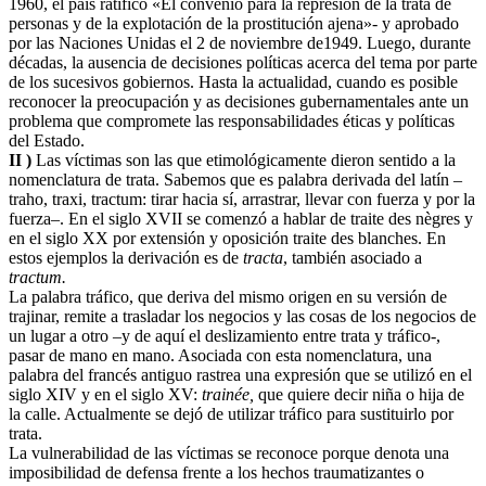
1960, el país ratificó «El convenio para la represión de la trata de
personas y de la explotación de la prostitución ajena»- y aprobado
por las Naciones Unidas el 2 de noviembre de1949. Luego, durante
décadas, la ausencia de decisiones políticas acerca del tema por parte
de los sucesivos gobiernos. Hasta la actualidad, cuando es posible
reconocer la preocupación y as decisiones gubernamentales ante un
problema que compromete las responsabilidades éticas y políticas
del Estado.
II )
Las víctimas son las que etimológicamente dieron sentido a la
nomenclatura de trata. Sabemos que es palabra derivada del latín –
traho, traxi, tractum: tirar hacia sí, arrastrar, llevar con fuerza y por la
fuerza–. En el siglo XVII se comenzó a hablar de traite des nègres y
en el siglo XX por extensión y oposición traite des blanches. En
estos ejemplos la derivación es de
tracta
, también asociado a
tractum.
La palabra tráfico, que deriva del mismo origen en su versión de
trajinar, remite a trasladar los negocios y las cosas de los negocios de
un lugar a otro –y de aquí el deslizamiento entre trata y tráfico-,
pasar de mano en mano. Asociada con esta nomenclatura, una
palabra del francés antiguo rastrea una expresión que se utilizó en el
siglo XIV y en el siglo XV:
trainée,
que quiere decir niña o hija de
la calle. Actualmente se dejó de utilizar tráfico para sustituirlo por
trata.
La vulnerabilidad de las víctimas se reconoce porque denota una
imposibilidad de defensa frente a los hechos traumatizantes o