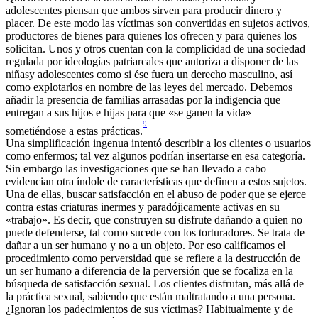
adolescentes piensan que ambos sirven para producir dinero y
placer. De este modo las víctimas son convertidas en sujetos activos,
productores de bienes para quienes los ofrecen y para quienes los
solicitan. Unos y otros cuentan con la complicidad de una sociedad
regulada por ideologías patriarcales que autoriza a disponer de las
niñasy adolescentes como si ése fuera un derecho masculino, así
como explotarlos en nombre de las leyes del mercado. Debemos
añadir la presencia de familias arrasadas por la indigencia que
entregan a sus hijos e hijas para que «se ganen la vida»
9
sometiéndose a estas prácticas.
Una simplificación ingenua intentó describir a los clientes o usuarios
como enfermos; tal vez algunos podrían insertarse en esa categoría.
Sin embargo las investigaciones que se han llevado a cabo
evidencian otra índole de características que definen a estos sujetos.
Una de ellas, buscar satisfacción en el abuso de poder que se ejerce
contra estas criaturas inermes y paradójicamente activas en su
«trabajo». Es decir, que construyen su disfrute dañando a quien no
puede defenderse, tal como sucede con los torturadores. Se trata de
dañar a un ser humano y no a un objeto. Por eso calificamos el
procedimiento como perversidad que se refiere a la destrucción de
un ser humano a diferencia de la perversión que se focaliza en la
búsqueda de satisfacción sexual. Los clientes disfrutan, más allá de
la práctica sexual, sabiendo que están maltratando a una persona.
¿Ignoran los padecimientos de sus víctimas? Habitualmente y de