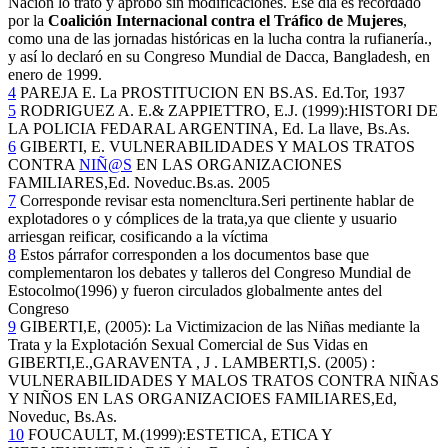
Nación lo trató y aprobó sin modificaciones. Ese día es recordado
por la
Coalición Internacional contra el Tráfico de Mujeres
,
como una de las jornadas históricas en la lucha contra la rufianería.,
y así lo declaró en su Congreso Mundial de Dacca, Bangladesh, en
enero de 1999.
4
PAREJA E. La PROSTITUCION EN BS.AS. Ed.Tor, 1937
5
RODRIGUEZ A. E.& ZAPPIETTRO, E.J. (1999):HISTORI DE
LA POLICIA FEDARAL ARGENTINA, Ed. La llave, Bs.As.
6
GIBERTI, E. VULNERABILIDADES Y MALOS TRATOS
CONTRA
NIÑ@S
EN LAS ORGANIZACIONES
FAMILIARES,Ed. Noveduc.Bs.as. 2005
7
Corresponde revisar esta nomencltura.Seri pertinente hablar de
explotadores o y cómplices de la trata,ya que cliente y usuario
arriesgan reificar, cosificando a la víctima
8
Estos párrafor corresponden a los documentos base que
complementaron los debates y talleros del Congreso Mundial de
Estocolmo(1996) y fueron circulados globalmente antes del
Congreso
9
GIBERTI,E, (2005): La Victimizacion de las Niñas mediante la
Trata y la Explotación Sexual Comercial de Sus Vidas en
GIBERTI,E.,GARAVENTA , J . LAMBERTI,S. (2005) :
VULNERABILIDADES Y MALOS TRATOS CONTRA NIÑAS
Y NIÑOS EN LAS ORGANIZACIOES FAMILIARES,Ed,
Noveduc, Bs.As.
10
FOUCAULT, M.(1999):ESTETICA, ETICA Y