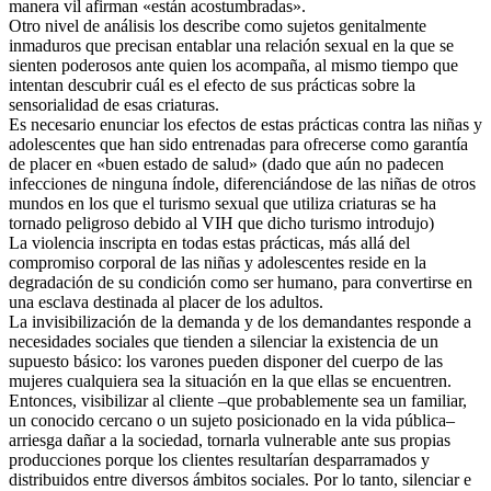
manera vil afirman «están acostumbradas».
Otro nivel de análisis los describe como sujetos genitalmente
inmaduros que precisan entablar una relación sexual en la que se
sienten poderosos ante quien los acompaña, al mismo tiempo que
intentan descubrir cuál es el efecto de sus prácticas sobre la
sensorialidad de esas criaturas.
Es necesario enunciar los efectos de estas prácticas contra las niñas y
adolescentes que han sido entrenadas para ofrecerse como garantía
de placer en «buen estado de salud» (dado que aún no padecen
infecciones de ninguna índole, diferenciándose de las niñas de otros
mundos en los que el turismo sexual que utiliza criaturas se ha
tornado peligroso debido al VIH que dicho turismo introdujo)
La violencia inscripta en todas estas prácticas, más allá del
compromiso corporal de las niñas y adolescentes reside en la
degradación de su condición como ser humano, para convertirse en
una esclava destinada al placer de los adultos.
La invisibilización de la demanda y de los demandantes responde a
necesidades sociales que tienden a silenciar la existencia de un
supuesto básico: los varones pueden disponer del cuerpo de las
mujeres cualquiera sea la situación en la que ellas se encuentren.
Entonces, visibilizar al cliente –que probablemente sea un familiar,
un conocido cercano o un sujeto posicionado en la vida pública–
arriesga dañar a la sociedad, tornarla vulnerable ante sus propias
producciones porque los clientes resultarían desparramados y
distribuidos entre diversos ámbitos sociales. Por lo tanto, silenciar e