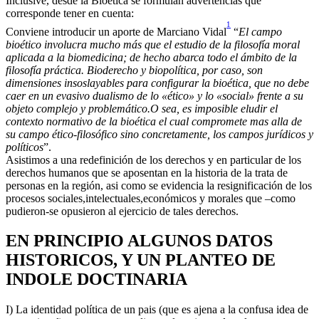
Inclusive, desde la Bioética se formulan advertencias que
corresponde tener en cuenta:
1
Conviene introducir un aporte de Marciano Vidal
“
El campo
bioético involucra mucho más que el estudio de la filosofía moral
aplicada a la biomedicina; de hecho abarca todo el ámbito de la
filosofía práctica. Bioderecho y biopolítica, por caso, son
dimensiones insoslayables para configurar la bioética, que no debe
caer en un evasivo dualismo de lo «ético» y lo «social» frente a su
objeto complejo y problemático.O sea, es imposible eludir el
contexto normativo de la bioética el cual compromete mas alla de
su campo ético-filosófico sino concretamente, los campos jurídicos y
políticos
”.
Asistimos a una redefinición de los derechos y en particular de los
derechos humanos que se aposentan en la historia de la trata de
personas en la región, asi como se evidencia la resignificación de los
procesos sociales,intelectuales,económicos y morales que –como
pudieron-se opusieron al ejercicio de tales derechos.
EN PRINCIPIO ALGUNOS DATOS
HISTORICOS, Y UN PLANTEO DE
INDOLE DOCTINARIA
I) La identidad política de un pais (que es ajena a la confusa idea de