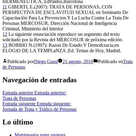
HERMENEUTICA, EdPaidos,Barcelona
11
GIBERTI, E.(2007): TRATA DE PERSONAS, CON
PERSPECTIVA DE ESCLAVITUD SEXUAL en Seminario De
Capacitación Para La Prevencion Y La Lucha Contra La Trata De
Personas MERCOSUR, Dirección Nacional de Inteligencia
Criminal, Ministerio del Interior
12
La siguiente enunciación reproduce un segmento del texto
solicitado por la Revista del MERCOSUR de próxima edición.
13
BOBBIO N.(1997): Razon De Estado Y Demodcracia,en
ELOGiO DE LA TEMPLaNZA ,Ed. Temas de Hoy, Madrid.
Publicado por
Diego Gassi
21 agosto, 2010
Publicado en
Trata
de Personas
Navegación de entradas
Entrada anterior
Entrada anterior:
Trata de Personas
Entrada siguiente
Entrada siguiente:
Jornada de Trata y Tráfico de Personas
Lo último
Matrimonios entre mujeres