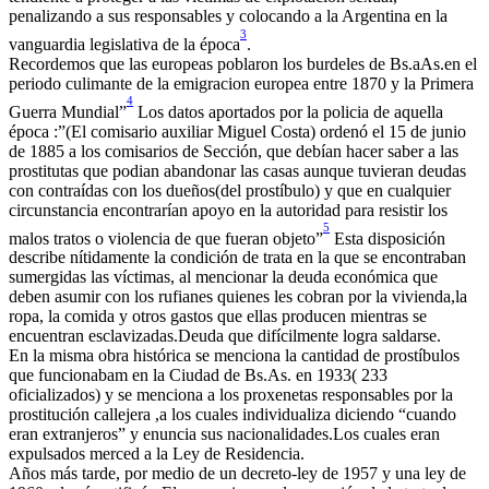
penalizando a sus responsables y colocando a la Argentina en la
3
vanguardia legislativa de la época
.
Recordemos que las europeas poblaron los burdeles de Bs.aAs.en el
periodo culimante de la emigracion europea entre 1870 y la Primera
4
Guerra Mundial”
Los datos aportados por la policia de aquella
época :”(El comisario auxiliar Miguel Costa) ordenó el 15 de junio
de 1885 a los comisarios de Sección, que debían hacer saber a las
prostitutas que podian abandonar las casas aunque tuvieran deudas
con contraídas con los dueños(del prostíbulo) y que en cualquier
circunstancia encontrarían apoyo en la autoridad para resistir los
5
malos tratos o violencia de que fueran objeto”
Esta disposición
describe nítidamente la condición de trata en la que se encontraban
sumergidas las víctimas, al mencionar la deuda económica que
deben asumir con los rufianes quienes les cobran por la vivienda,la
ropa, la comida y otros gastos que ellas producen mientras se
encuentran esclavizadas.Deuda que difícilmente logra saldarse.
En la misma obra histórica se menciona la cantidad de prostíbulos
que funcionabam en la Ciudad de Bs.As. en 1933( 233
oficializados) y se menciona a los proxenetas responsables por la
prostitución callejera ,a los cuales individualiza diciendo “cuando
eran extranjeros” y enuncia sus nacionalidades.Los cuales eran
expulsados merced a la Ley de Residencia.
Años más tarde, por medio de un decreto-ley de 1957 y una ley de