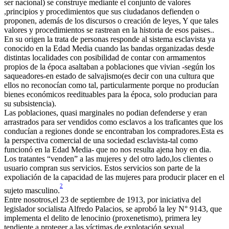
ser nacional) se construye mediante el conjunto de valores
,principios y procedimientos que sus ciudadanos defienden o
proponen, además de los discursos o creación de leyes, Y que tales
valores y procedimientos se rastrean en la historia de esos paises..
En su origen la trata de personas responde al sistema esclavista ya
conocido en la Edad Media cuando las bandas organizadas desde
distintas localidades con posibilidad de contar con armamentos
propios de la época asaltaban a poblaciones que vivian -según los
saqueadores-en estado de salvajismo(es decir con una cultura que
ellos no reconocían como tal, particularmente porque no producían
bienes económicos reedituables para la época, solo producian para
su subsistencia).
Las poblaciones, quasi marginales no podian defenderse y eran
arrastrados para ser vendidos como esclavos a los traficantes que los
conducían a regiones donde se encontraban los compradores.Esta es
la perspectiva comercial de una sociedad esclavista-tal como
funcionó en la Edad Media- que no nos resulta ajena hoy en dia.
Los tratantes “venden” a las mujeres y del otro lado,los clientes o
usuario compran sus servicios. Estos servicios son parte de la
expoliación de la capacidad de las mujeres para producir placer en el
2
sujeto masculino.
Entre nosotros,el 23 de septiembre de 1913, por iniciativa del
legislador socialista Alfredo Palacios, se aprobó la ley N° 9143, que
implementa el delito de lenocinio (proxenetismo), primera ley
tendiente a proteger a las víctimas de explotación sexual,