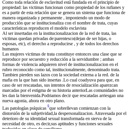
Como toda relación de esclavitud está fundada en el principio de
propiedad: las victimas funcionan como propiedad de los rufianes y
es a partir de esta relación que se genera un sistema que funciona de
manera organizada y permanente , imponiendo un modo de
producción que se institucionaliza con el nombre de trata, cuyas
características reproducen el modelo esclavista
Al ser insertadas en la institucionalizacion de la red de trata, las
victimas quedan privadas de:parentesco(dejan de ser hijas, o
esposas, etc), el derecho a reproducirse , y de todos los derechos
humanos
Las mujeres victimas de trata constituye entonces una clase que se
reproduce por secuestro y reducción a la servidumbre ; ambas
formas de violencia adquieren nivel de institucionalizacion en el
rubro reconocido como tal, institucionalmente, denominado trata.
Tambien pierden sus lazos con la sociedad externa a la red. de la
mafia en la que han sido insertas .Lo cual coadyuva para que, en
caso de ser rescatadas, sus intentos de resocialización aparezcan
marcadas por el estigma de su historia anteriorLas comunidades no
les dan la bienvenida.Podriamos decir que rescatadas arriesgan una
nueva agonia, ahora en otro plano.
6
Las patologías psíquicas
que sobrellevan comienzan con la
distorsión de la subjetividad,la despersonalizacion. Atravesada por el
deterioro de su identidad sexual transformada en sierva de la
necesidad de otro, es decir,sus aptitudes y funciones sexuales
traducidas en clave de servilismo