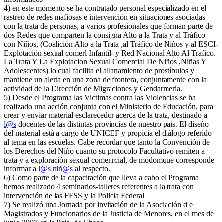
4) en este momento se ha contratado personal especializado en el
rastreo de redes mafiosas e intervención en situaciones asociadas
con la trata de personas, a varios profesionales que forman parte de
dos Redes que comparten la consigna Alto a la Trata y al Tráfico
con Niños, (Coalición Alto a la Trata ,al Tráfico de Niños y al ESCI-
Explotación sexual comerl Infantil- y Red Nacional Alto Al Trafico,
La Trata Y La Explotacion Sexual Comercial De Niños ,Niñas Y
Adolescentes) lo cual facilita el allanamiento de prostíbulos y
mantiene un alerta en una zona de frontera, conjuntamente con la
actividad de la Dirección de Migraciones y Gendarmeria.
5) Desde el Programa las Victimas contra las Violencias se ha
realizado una acción conjunta con el Ministerio de Educación, para
crear y enviar material esclarecedor acerca de la trata, destinado a
l@s
docentes de las distintas provincias de nuestro pais. El diseño
del material está a cargo de UNICEF y propicia el diálogo referido
al tema en las escuelas. Cabe recordar que tanto la Convención de
los Derechos del Niño cuanto su protocolo Facultativo remiten a
trata y a exploración sexual comenrcial, de modomque corresponde
informar a
l@s
niñ@s
al respecto.
6) Como parte de la capacitación que lleva a cabo el Programa
hemos realizado 4 seminarios-talleres referentes a la trata con
intervención de las FFSS y la Policia Federal
7) Se realizó una Jornada por invitación de la Asociación d e
Magistrados y Funcionarios de la Justicia de Menores, en el mes de