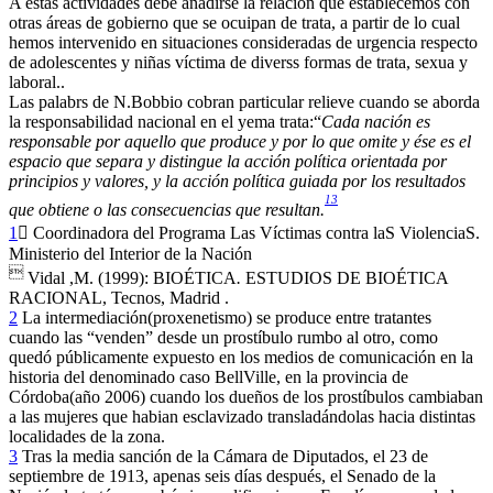
A estas actividades debe añadirse la relación que establecemos con
otras áreas de gobierno que se ocuipan de trata, a partir de lo cual
hemos intervenido en situaciones consideradas de urgencia respecto
de adolescentes y niñas víctima de diverss formas de trata, sexua y
laboral..
Las palabrs de N.Bobbio cobran particular relieve cuando se aborda
la responsabilidad nacional en el yema trata:“
Cada nación es
responsable por aquello que produce y por lo que omite y ése es el
espacio que separa y distingue la acción política orientada por
principios y valores, y la acción política guiada por los resultados
13
que obtiene o las consecuencias que resultan.
1
 Coordinadora del Programa Las Víctimas contra laS ViolenciaS.
Ministerio del Interior de la Nación

Vidal ,M. (1999): BIOÉTICA
.
ESTUDIOS DE BIOÉTICA
RACIONAL, Tecnos, Madrid .
2
La intermediación(proxenetismo) se produce entre tratantes
cuando las “venden” desde un prostíbulo rumbo al otro, como
quedó públicamente expuesto en los medios de comunicación en la
historia del denominado caso BellVille, en la provincia de
Córdoba(año 2006) cuando los dueños de los prostíbulos cambiaban
a las mujeres que habian esclavizado transladándolas hacia distintas
localidades de la zona.
3
Tras la media sanción de la Cámara de Diputados, el 23 de
septiembre de 1913, apenas seis días después, el Senado de la