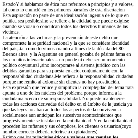
EstadoY si hablamos de ética nos referimos a principios y a valores,
tal como lo enuncié en los primeros párrafos de esta disertación
Esta aspiración no parte de una idealización ingenua de lo que en
política sea posible,sino se refiere a la eticidad que puede exigirse
cuando se violan o conculcan todos los derechos humanos de las
victimas.
La atención a las victimas y la prevención de este delito que
compromete la seguridad nacional y la que se considera identidad
del pais,-tal como lo vimos cuando a fiines de la década del 80
Buenos aires, y la Argentina en general gozaba de pésima fama en
los circuitos intenacionales – no puede ni debe ser un momento
político coyuntural ,sino incorporarse al sistema jurídico con las
debidas garantias para su puesta en acto, conjuntamente con la
responsabilidad ciudadana,Me refiero a la responsabilidad ciudadan
porque me remito al axioma: sin clientes no hay prostitución.
Esta expresión que reduce y simplifica la complejjdad del tema trata
apunta a uno de los núcleos del problema porque informa a la
ciudadania acerca de su responsabilidad. No puede mantenerse
todas las acciones derivadas del delito en el ámbito de la justicia ya
que las leyes no abarcan todos los aspectos de la convivencia
social,menos aun anticipan los sucesivos acontecimientos que
progresivamente se instalan en la cotidianidad. Y en la cotidianidad
proceden los rufianes y sus cómplices, los clientes o usuarios(cuyo
nombre correcto deberia referirse a explotadores).
Estimo que los
principios éticos.v valores que regulan los