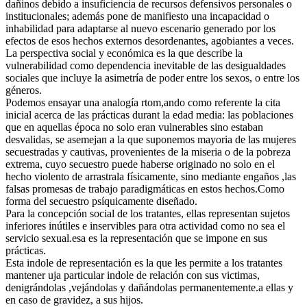
dañinos debido a insuficiencia de recursos defensivos personales o
institucionales; además pone de manifiesto una incapacidad o
inhabilidad para adaptarse al nuevo escenario generado por los
efectos de esos hechos externos desordenantes, agobiantes a veces.
La perspectiva social y económica es la que describe la
vulnerabilidad como dependencia inevitable de las desigualdades
sociales que incluye la asimetría de poder entre los sexos, o entre los
géneros.
Podemos ensayar una analogía rtom,ando como referente la cita
inicial acerca de las prácticas durant la edad media: las poblaciones
que en aquellas época no solo eran vulnerables sino estaban
desvalidas, se asemejan a la que suponemos mayoria de las mujeres
secuestradas y cautivas, provenientes de la miseria o de la pobreza
extrema, cuyo secuestro puede haberse originado no solo en el
hecho violento de arrastrala físicamente, sino mediante engaños ,las
falsas promesas de trabajo paradigmáticas en estos hechos.Como
forma del secuestro psíquicamente diseñado.
Para la concepción social de los tratantes, ellas representan sujetos
inferiores inútiles e inservibles para otra actividad como no sea el
servicio sexual.esa es la representación que se impone en sus
prácticas.
Esta indole de representación es la que les permite a los tratantes
mantener uja particular indole de relación con sus victimas,
denigrándolas ,vejándolas y dañándolas permanentemente.a ellas y
en caso de gravidez, a sus hijos.