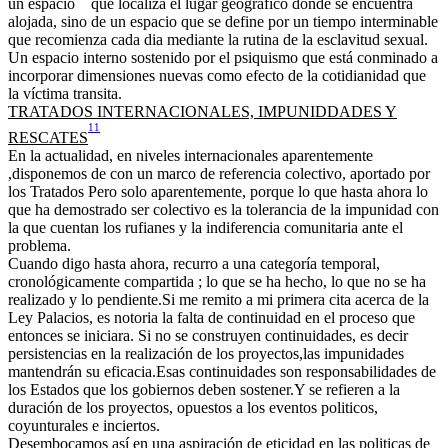
un espacio
que localiza el lugar geográfico donde se encuentra
alojada, sino de un espacio que se define por un tiempo interminable
que recomienza cada dia mediante la rutina de la esclavitud sexual.
Un espacio interno sostenido por el psiquismo que está conminado a
incorporar dimensiones nuevas como efecto de la cotidianidad que
la víctima transita.
TRATADOS INTERNACIONALES, IMPUNIDDADES Y
11
RESCATES
En la actualidad, en niveles internacionales aparentemente
,disponemos de con un marco de referencia colectivo, aportado por
los Tratados Pero solo aparentemente, porque lo que hasta ahora lo
que ha demostrado ser colectivo es la tolerancia de la impunidad con
la que cuentan los rufianes y la indiferencia comunitaria ante el
problema.
Cuando digo hasta ahora, recurro a una categoría temporal,
cronológicamente compartida ; lo que se ha hecho, lo que no se ha
realizado y lo pendiente.Si me remito a mi primera cita acerca de la
Ley Palacios, es notoria la falta de continuidad en el proceso que
entonces se iniciara. Si no se construyen continuidades, es decir
persistencias en la realización de los proyectos,las impunidades
mantendrán su eficacia.Esas continuidades son responsabilidades de
los Estados que los gobiernos deben sostener.Y se refieren a la
duración de los proyectos, opuestos a los eventos politicos,
coyunturales e inciertos.
Desembocamos así en una aspiración de eticidad en las politicas de