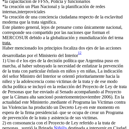
*la capacitacion de FFSS, Policia y funcionarios
*la creación un Plan Nacional y la planificación de redes
internas,interproviciales
*la creación de una conciencia ciudadana respecto de la esclavitud
moderna que la trata significa.
Este planteo general, lejos de pensarse como únicamente nacional,
corresponde sea compartido por las naciones que forman el
MERCOSUR debido a la globalización y mundialización del tema
trata.
Haber mencionado los principios focaliza dos ejes de las acciones
12
desarrolladas por el Ministerio del Interior
1) Uno d e los ejes de la decisión política que Argentina puso en
marcha, al haber subrayado la necesidad de enfatizar la prevención
de la trata con particular énfasis en niños y en niñas, La indicación
del señor Ministro del Interior se orientó prioritariamente hacia la
niñez y la adolescencia como victimas de la trata y de ese modo
dicha política se incluyó en la redacción del Proyecto de Ley de trata
de Personas que fue enviado al Senado acompañando al Proyecto
que la Cámara alta sancionó posteriomente(noviembre 2006). En la
actualidad este Ministerio ,mediante el Programa las Victimas contra
las Violencias ha producido un Decreto Ley-en este momento en
espera de la firma presidencial- que se ocupa de crear un Programa
de prevención de la trata y asistencia de sus victimas.
2) en consonancia con el Proyecto de Ley referido a la trata de
personas , surgió la Brigada
Niñ@s
destinada a intervenir en Ciudad