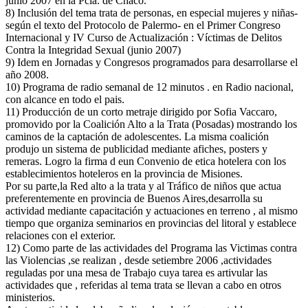
junio 2007 en la Pcia. de Chaco.
8) Inclusión del tema trata de personas, en especial mujeres y niñas-
según el texto del Protocolo de Palermo- en el Primer Congreso
Internacional y IV Curso de Actualización : Víctimas de Delitos
Contra la Integridad Sexual (junio 2007)
9) Idem en Jornadas y Congresos programados para desarrollarse el
año 2008.
10) Programa de radio semanal de 12 minutos . en Radio nacional,
con alcance en todo el pais.
11) Producción de un corto metraje dirigido por Sofia Vaccaro,
promovido por la Coalición Alto a la Trata (Posadas) mostrando los
caminos de la captación de adolescentes. La misma coalición
produjo un sistema de publicidad mediante afiches, posters y
remeras. Logro la firma d eun Convenio de etica hotelera con los
establecimientos hoteleros en la provincia de Misiones.
Por su parte,la Red alto a la trata y al Tráfico de niños que actua
preferentemente en provincia de Buenos Aires,desarrolla su
actividad mediante capacitación y actuaciones en terreno , al mismo
tiempo que organiza seminarios en provincias del litoral y establece
relaciones con el exterior.
12) Como parte de las actividades del Programa las Victimas contra
las Violencias ,se realizan , desde setiembre 2006 ,actividades
reguladas por una mesa de Trabajo cuya tarea es artivular las
actividades que , referidas al tema trata se llevan a cabo en otros
ministerios.