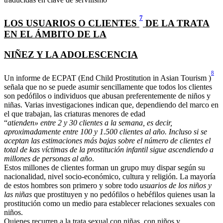
7
LOS USUARIOS O CLIENTES
DE LA TRATA
EN EL ÁMBITO DE LA
NIÑEZ Y LA ADOLESCENCIA
8
Un informe de ECPAT (End Child Prostitution in Asian Tourism
)
señala que no se puede asumir sencillamente que todos los clientes
son pedófilos o individuos que abusan preferentemente de niños y
niñas. Varias investigaciones indican que, dependiendo del marco en
el que trabajan, las criaturas menores de edad
“
atienden» entre 2 y 30 clientes a la semana, es decir,
aproximadamente entre 100 y 1.500 clientes al año. Incluso si se
aceptan las estimaciones más bajas sobre el número de clientes el
total de kas víctimas de la prostitución infantil sigue ascendiendo a
millones de personas al año
.
Estos millones de clientes forman un grupo muy dispar según su
nacionalidad, nivel socio-económico, cultura y religión. La mayoría
de estos hombres son primero y sobre todo
usuarios de los niños y
las niñas
que prostituyen y no pedófilos o hebéfilos quienes usan la
prostitución como un medio para establecer relaciones sexuales con
niños.
Quienes recurren a la trata sexual con niñas ,con niños y