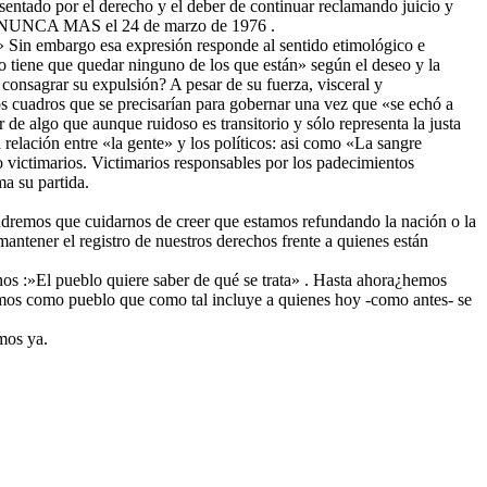
esentado por el derecho y el deber de continuar reclamando juicio y
ocó: NUNCA MAS el 24 de marzo de 1976 .
» Sin embargo esa expresión responde al sentido etimológico e
o tiene que quedar ninguno de los que están» según el deseo y la
consagrar su expulsión? A pesar de su fuerza, visceral y
los cuadros que se precisarían para gobernar una vez que «se echó a
e algo que aunque ruidoso es transitorio y sólo representa la justa
relación entre «la gente» y los políticos: asi como «La sangre
 victimarios. Victimarios responsables por los padecimientos
ma su partida.
tendremos que cuidarnos de creer que estamos refundando la nación o la
antener el registro de nuestros derechos frente a quienes están
os :»El pueblo quiere saber de qué se trata» . Hasta ahora¿hemos
imos como pueblo que como tal incluye a quienes hoy -como antes- se
mos ya.