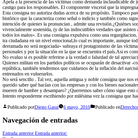
Apela a la presencia de las víctimas como demanda inclaudicable de jus
castigo para los responsables. El componente visceral que la impreg
Esta consigna no autoriza dudas acerca de su propósito. Tampoco par
histórico que la caracteriza como señal o indicio y también como sign
intención de quienes la pronuncian , admite una revisión.¿Quiénes son
vivencialmente sostenida, (y de las indiscutibles verdades que asisten
todos los malos». Es una consigna expulsiva como una regurgitacion, c
ira ciudadana en un nivel emocional,lo cual es importante, aunque toda
derramada no será negociada» subraya el protagonismo de las víctimas
personales y por la situación en la que se encuentra el país.Asi es com
No evaluo si es posible referirse a la verdad o falsedad de tal aprecia
Quienes militan en los partidos políticos se ocuparán de desactivar -
república, también tendremos que cuidarnos de la inflación del narcis
entrenados en vulnerarlos.
No será sencillo . Tal vez, aquella antigua y noble consigna que nos
querido saber qué hacían con las empresas y con los bienes nacional
mueren de hambre y desamparo? ¿Querremos saber cómo sigue esto de 
Intento responderme escribiendo por milésima vez la consigna que hac
Publicado por
Diego Gassi
6 mayo, 2010
Publicado en
Derecho
Navegación de entradas
Entrada anterior
Entrada anterior: