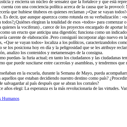
ticia y encierra un núcleo de sensatez que la fortalece y que está repr
na cuenta con una conciencia política acerca de la causa que la prov
ecería que hubiese titubeos en quienes reclaman ¡»Que se vayan todos!
o. Es decir, que aunque aparezca como rotunda en su verbalización : «n
 todos?¿Quiénes elegiran la totalidad de esos «todos» para comenzar o 
 a quienes la vociferan) , carece de los proyectos encargado de aportar 
omo un eructo que anticipa una digestión; funciona como un indicador d
vía carente de elaboración .Pero consiguió incorporar algo nuevo en la 
, «Que se vayan todos» localiza a los políticos, caracterizandolos como
o se los posiciona hoy en día y la peligrosidad que se les atribuye recla
ción, analizo los contenidos y metamensajes de la consigna.
como puedan- la furia actual; en tanto los ciudadanos y las ciudadanas 
imo que puede suscitarse entre cacerolas y asambleas, y tendremos que m
 enseñaban en la escuela, durante la Semana de Mayo, pueda acompañarn
es aquellos que estaban decidiendo nuestro destino como país? ¿Proced
salvagardar al país después que se abran los corrales?
e años elegi: La esperanza es la más revolucionaria de las virtudes. Va
s Humanos