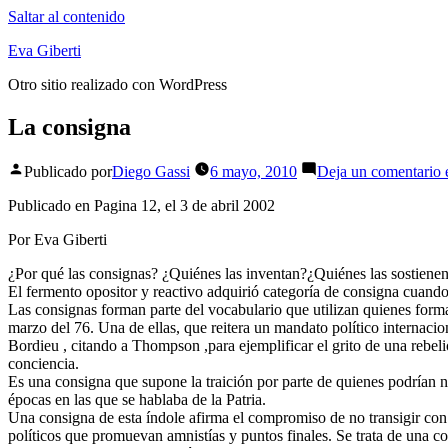
Saltar al contenido
Eva Giberti
Otro sitio realizado con WordPress
La consigna
Publicado por
Diego Gassi
6 mayo, 2010
Deja un comentario
Publicado en Pagina 12, el 3 de abril 2002
Por Eva Giberti
¿Por qué las consignas? ¿Quiénes las inventan?¿Quiénes las sostienen
El fermento opositor y reactivo adquirió categoría de consigna cuando
Las consignas forman parte del vocabulario que utilizan quienes forma
marzo del 76. Una de ellas, que reitera un mandato político internaci
Bordieu , citando a Thompson ,para ejemplificar el grito de una rebel
conciencia.
Es una consigna que supone la traición por parte de quienes podrían n
épocas en las que se hablaba de la Patria.
Una consigna de esta índole afirma el compromiso de no transigir con
políticos que promuevan amnistías y puntos finales. Se trata de una con