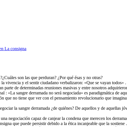
en La consigna
?¿Cuáles son las que perduran? ¿Por qué ésas y no otras?
 la vivencia y el sentir ciudadano verbalizaron: «Que se vayan todos» .
n parte de determinadas reuniones masivas y entre nosotros adquirieron 
onal : «La sangre derramada no será negociada» es paradigmática de aquel
ión que no tiene que ver con el pensamiento revolucionario que imaginan 
egociar la sangre derramada ¿de quiénes? De aquellos y de aquellas jóv
 una negociación capaz de canjear la condena que merecen los derramador
signa que puede persistir debido a la ética incanjeable que la sostiene .