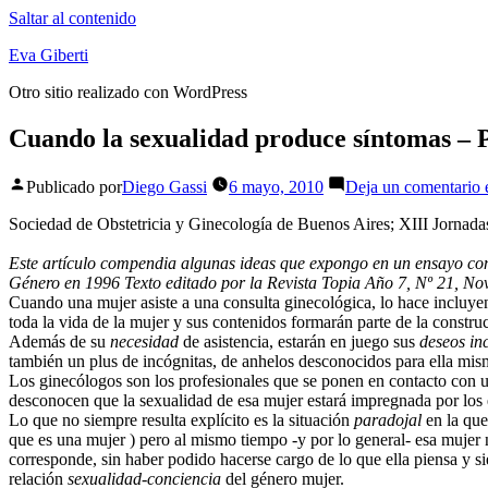
Saltar al contenido
Eva Giberti
Otro sitio realizado con WordPress
Cuando la sexualidad produce síntomas – 
Publicado por
Diego Gassi
6 mayo, 2010
Deja un comentario
e
Sociedad de Obstetricia y Ginecología de Buenos Aires; XIII Jornada
Este artículo compendia algunas ideas que expongo en un ensayo con 
Género en 1996 Texto editado por la Revista Topia Año 7, Nº 21, No
Cuando una mujer asiste a una consulta ginecológica, lo hace incluyendo
toda la vida de la mujer y sus contenidos formarán parte de la constr
Además de su
necesidad
de asistencia, estarán en juego sus
deseos in
también un plus de incógnitas, de anhelos desconocidos para ella mis
Los ginecólogos son los profesionales que se ponen en contacto con un 
desconocen que la sexualidad de esa mujer estará impregnada por los ef
Lo que no siempre resulta explícito es la situación
paradojal
en la que
que es una mujer ) pero al mismo tiempo -y por lo general- esa mujer
corresponde, sin haber podido hacerse cargo de lo que ella piensa y s
relación
sexualidad-conciencia
del género mujer.