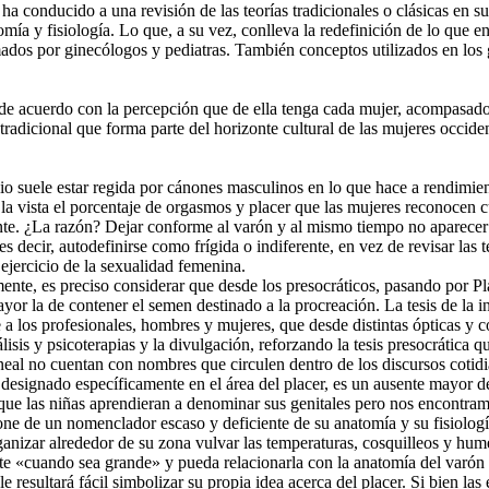
, ha conducido a una revisión de las teorías tradicionales o clásicas en 
omía y fisiología. Lo que, a su vez, conlleva la redefinición de lo que
rmados por ginecólogos y pediatras. También conceptos utilizados en lo
 de acuerdo con la percepción que de ella tenga cada mujer, acompasad
 tradicional que forma parte del horizonte cultural de las mujeres occiden
 suele estar regida por cánones masculinos en lo que hace a rendimient
a la vista el porcentaje de orgasmos y placer que las mujeres reconocen 
stente. ¿La razón? Dejar conforme al varón y al mismo tiempo no aparec
es decir, autodefinirse como frígida o indiferente, en vez de revisar las 
jercicio de la sexualidad femenina.
nte, es preciso considerar que desde los presocráticos, pasando por Pla
 la de contener el semen destinado a la procreación. La tesis de la in
be a los profesionales, hombres y mujeres, que desde distintas ópticas y 
lisis y psicoterapias y la divulgación, reforzando la tesis presocrática 
rineal no cuentan con nombres que circulen dentro de los discursos coti
is, designado específicamente en el área del placer, es un ausente mayor 
 que las niñas aprendieran a denominar sus genitales pero nos encontram
spone de un nomenclador escaso y deficiente de su anatomía y su fisiologí
ganizar alrededor de su zona vulvar las temperaturas, cosquilleos y hu
e «cuando sea grande» y pueda relacionarla con la anatomía del varón y
e resultará fácil simbolizar su propia idea acerca del placer. Si bien la