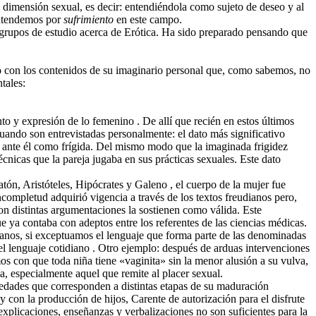
su dimensión sexual, es decir: entendiéndola como sujeto de deseo y al
 entendemos por
sufrimiento
en este campo.
s grupos de estudio acerca de Erótica. Ha sido preparado pensando que
o con los contenidos de su imaginario personal que, como sabemos, no
tales:
o y expresión de lo femenino . De allí que recién en estos últimos
cuando son entrevistadas personalmente: el dato más significativo
er ante él como frígida. Del mismo modo que la imaginada frigidez
técnicas que la pareja jugaba en sus prácticas sexuales. Este dato
tón, Aristóteles, Hipócrates y Galeno , el cuerpo de la mujer fue
completud adquirió vigencia a través de los textos freudianos pero,
con distintas argumentaciones la sostienen como válida. Este
que ya contaba con adeptos entre los referentes de las ciencias médicas.
dianos, si exceptuamos el lenguaje que forma parte de las denominadas
del lenguaje cotidiano . Otro ejemplo: después de arduas intervenciones
os con que toda niña tiene «vaginita» sin la menor alusión a su vulva,
a, especialmente aquel que remite al placer sexual.
medades que corresponden a distintas etapas de su maduración
 con la producción de hijos, Carente de autorización para el disfrute
s explicaciones, enseñanzas y verbalizaciones no son suficientes para la