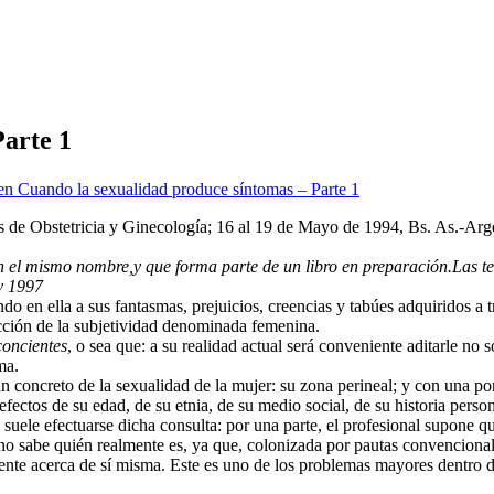
Parte 1
n Cuando la sexualidad produce síntomas – Parte 1
s de Obstetricia y Ginecología; 16 al 19 de Mayo de 1994, Bs. As.-Arg
el mismo nombre,y que forma parte de un libro en preparación.Las tesis
v 1997
 en ella a sus fantasmas, prejuicios, creencias y tabúes adquiridos a tra
ucción de la subjetividad denominada femenina.
concientes
, o sea que: a su realidad actual será conveniente aditarle no
ma.
concreto de la sexualidad de la mujer: su zona perineal; y con una porci
ectos de su edad, de su etnia, de su medio social, de su historia person
 suele efectuarse dicha consulta: por una parte, el profesional supone 
 no sabe quién realmente es, ya que, colonizada por pautas convenciona
iente acerca de sí misma. Este es uno de los problemas mayores dentro d