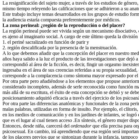
La resignificación del sujeto mujer, a través de los estudios de género
mismo tiempo releyendo las calificaciones que se adhirieron a su anat
Este trabajo incluye temas desarrollados en los grupos de estudio fo
la audiencia estaría compuesta preferentemente por médicos.
La zona perineal: ¿región de la reproducción o del placer?
La región perineal puede ser vivida según un mecanismo disociativo,
es ajeno al imaginario social. A cargo de este último queda la división
1. el periné sacralizado en función de parir y
2. región descalificada por la presencia de la menstruación.
A lo que debemos añadir que la concepción del placer en nuestro medio
años haya salido a la luz el producto de las investigaciones que dejó 
correspondió al área de la ficción, es decir, fingir un orgasmo inexi
ingresaba en el área de sus creencias referidas a su propia sexualidad, 
corresponde a la complacencia como síntoma mayor expresado por el e
Por otra parte pero añadiéndose a los elementos que propuse anteriorme
considerado incompleto, además de serle reconocida como función mayor
más allá de su escritura, el éxito de esta concepción se debió y se de
posicionamiento adquirió eficacia a través del ejercicio de los psicoaná
Por otra parte las diferencias anatómicas y funcionales de la zona pe
malas palabras, utilizadas en forma de insulto. Por ejemplo, el clítor
en los medios de comunicación y en los jardines de infantes, se logró
que es el lugar al cual tienen acceso .En síntesis, el género mujer di
Entonces, desde niña, carecerá del
ordenador
que ella precisa para or
psicosexual. En cambio, irá aprendiendo que esa región será important
de los placeres previos que se sintonizan durante la infancia, tampoco l