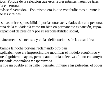
cos. Porque de la selección que esos representantes hagan de tales
 la encerrona.
jamás será vencido» . Eso mismo era lo que vociferábamos durante la
e las virtudes.
 sin asumir responsabilidad por las otras actividades de cada persona.
licana de la ciudadanía como un bien en permanente expansión, capaz
 capacidad de presión y por su responsabilidad social,
entáneamente silenciosas y en las deliberaciones de las asambleas
ábamos la noche porteña reclamando otro país.
os explicaban que era imprescindible modificar el modelo económico y
e el gobierno cayera, pero la autonomía colectiva aún no construyó
 ciudadanía espontánea y esperanzada.
e fue un pueblo en la calle : persiste, inmune a las puteadas, el poder