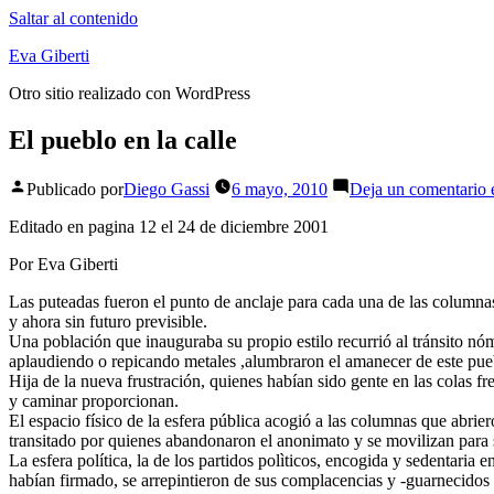
Saltar al contenido
Eva Giberti
Otro sitio realizado con WordPress
El pueblo en la calle
Publicado por
Diego Gassi
6 mayo, 2010
Deja un comentario
e
Editado en pagina 12 el 24 de diciembre 2001
Por Eva Giberti
Las puteadas fueron el punto de anclaje para cada una de las columnas
y ahora sin futuro previsible.
Una población que inauguraba su propio estilo recurrió al tránsito nóma
aplaudiendo o repicando metales ,alumbraron el amanecer de este pueb
Hija de la nueva frustración, quienes habían sido gente en las colas fr
y caminar proporcionan.
El espacio físico de la esfera pública acogió a las columnas que abrie
transitado por quienes abandonaron el anonimato y se movilizan para s
La esfera política, la de los partidos polìticos, encogida y sedentaria
habían firmado, se arrepintieron de sus complacencias y -guarnecidos 