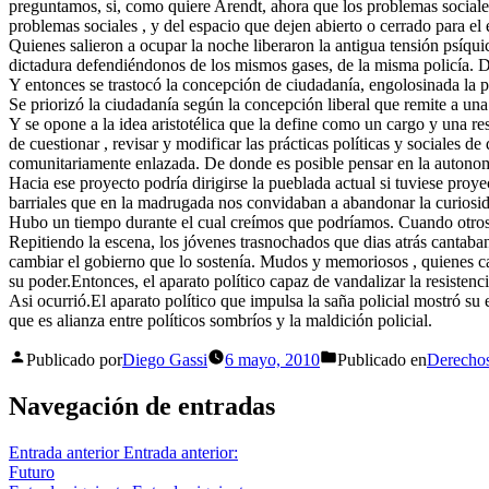
preguntamos, si, como quiere Arendt, ahora que los problemas sociales
problemas sociales , y del espacio que dejen abierto o cerrado para el 
Quienes salieron a ocupar la noche liberaron la antigua tensión psíqu
dictadura defendiéndonos de los mismos gases, de la misma policía. De
Y entonces se trastocó la concepción de ciudadanía, engolosinada la 
Se priorizó la ciudadanía según la concepción liberal que remite a una
Y se opone a la idea aristotélica que la define como un cargo y una 
de cuestionar , revisar y modificar las prácticas políticas y sociales
comunitariamente enlazada. De donde es posible pensar en la autonomí
Hacia ese proyecto podría dirigirse la pueblada actual si tuviese proy
barriales que en la madrugada nos convidaban a abandonar la curiosi
Hubo un tiempo durante el cual creímos que podríamos. Cuando otros 
Repitiendo la escena, los jóvenes trasnochados que dias atrás cantaba
cambiar el gobierno que lo sostenía. Mudos y memoriosos , quienes c
su poder.Entonces, el aparato político capaz de vandalizar la resistenc
Asi ocurrió.El aparato político que impulsa la saña policial mostró su 
que es alianza entre políticos sombríos y la maldición policial.
Publicado por
Diego Gassi
6 mayo, 2010
Publicado en
Derecho
Navegación de entradas
Entrada anterior
Entrada anterior:
Futuro