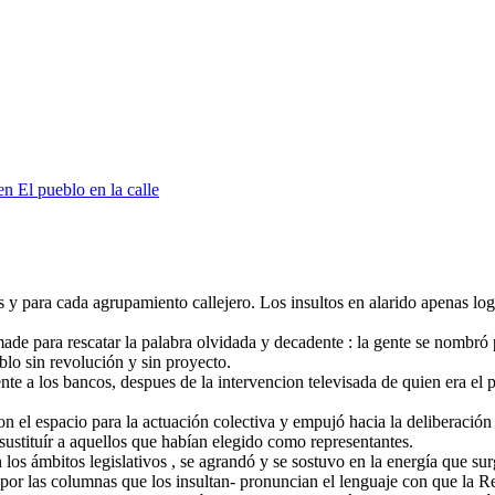
n El pueblo en la calle
 y para cada agrupamiento callejero. Los insultos en alarido apenas log
de para rescatar la palabra olvidada y decadente : la gente se nombró pu
lo sin revolución y sin proyecto.
ente a los bancos, despues de la intervencion televisada de quien era el 
ron el espacio para la actuación colectiva y empujó hacia la deliberaci
ustituír a aquellos que habían elegido como representantes.
 en los ámbitos legislativos , se agrandó y se sostuvo en la energía que 
por las columnas que los insultan- pronuncian el lenguaje con que la R