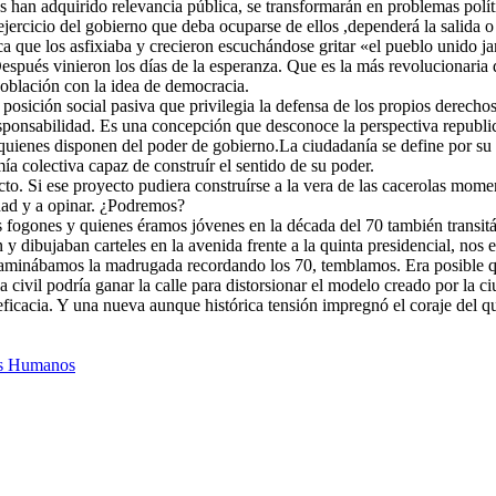
 han adquirido relevancia pública, se transformarán en problemas políti
ejercicio del gobierno que deba ocuparse de ellos ,dependerá la salida o
ica que los asfixiaba y crecieron escuchándose gritar «el pueblo unido 
spués vinieron los días de la esperanza. Que es la más revolucionaria d
población con la idea de democracia.
 posición social pasiva que privilegia la defensa de los propios derechos
responsabilidad. Es una concepción que desconoce la perspectiva repub
 de quienes disponen del poder de gobierno.La ciudadanía se define por su
a colectiva capaz de construír el sentido de su poder.
ecto. Si ese proyecto pudiera construírse a la vera de las cacerolas mom
dad y a opinar. ¿Podremos?
fogones y quienes éramos jóvenes en la década del 70 también transit
n y dibujaban carteles en la avenida frente a la quinta presidencial, n
aminábamos la madrugada recordando los 70, temblamos. Era posible qu
ia civil podría ganar la calle para distorsionar el modelo creado por la
eficacia. Y una nueva aunque histórica tensión impregnó el coraje del qu
s Humanos