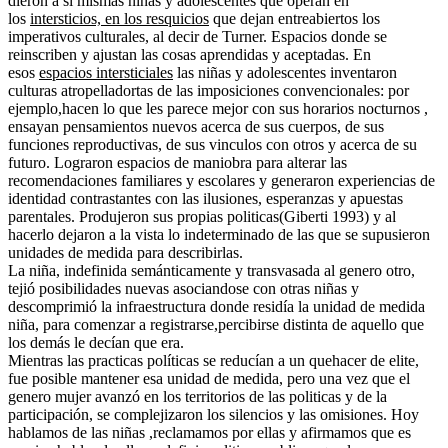
dieron a si mismas niñas y adolescentes que operan en
los
intersticios, en los resquicios
que dejan entreabiertos los
imperativos culturales, al decir de Turner. Espacios donde se
reinscriben y ajustan las cosas aprendidas y aceptadas. En
esos
espacios intersticiales
las niñas y adolescentes inventaron
culturas atropelladortas de las imposiciones convencionales: por
ejemplo,hacen lo que les parece mejor con sus horarios nocturnos ,
ensayan pensamientos nuevos acerca de sus cuerpos, de sus
funciones reproductivas, de sus vinculos con otros y acerca de su
futuro. Lograron espacios de maniobra para alterar las
recomendaciones familiares y escolares y generaron experiencias de
identidad contrastantes con las ilusiones, esperanzas y apuestas
parentales. Produjeron sus propias politicas(Giberti 1993) y al
hacerlo dejaron a la vista lo indeterminado de las que se supusieron
unidades de medida para describirlas.
La niña, indefinida semánticamente y transvasada al genero otro,
tejió posibilidades nuevas asociandose con otras niñas y
descomprimió la infraestructura donde residía la unidad de medida
niña, para comenzar a registrarse,percibirse distinta de aquello que
los demás le decían que era.
Mientras las practicas políticas se reducían a un quehacer de elite,
fue posible mantener esa unidad de medida, pero una vez que el
genero mujer avanzó en los territorios de las politicas y de la
participación, se complejizaron los silencios y las omisiones. Hoy
hablamos de las niñas ,reclamamos por ellas y afirmamos que es