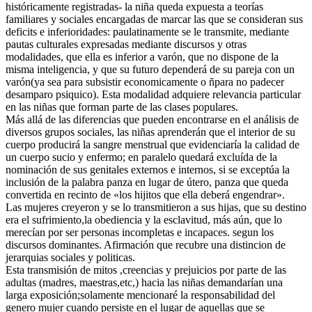
históricamente registradas- la niña queda expuesta a teorías
familiares y sociales encargadas de marcar las que se consideran sus
deficits e inferioridades: paulatinamente se le transmite, mediante
pautas culturales expresadas mediante discursos y otras
modalidades, que ella es inferior a varón, que no dispone de la
misma inteligencia, y que su futuro dependerá de su pareja con un
varón(ya sea para subsistir economicamente o ñpara no padecer
desamparo psiquico). Esta modalidad adquiere relevancia particular
en las niñas que forman parte de las clases populares.
Más allá de las diferencias que pueden encontrarse en el análisis de
diversos grupos sociales, las niñas aprenderán que el interior de su
cuerpo producirá la sangre menstrual que evidenciaría la calidad de
un cuerpo sucio y enfermo; en paralelo quedará excluída de la
nominación de sus genitales externos e internos, si se exceptúa la
inclusión de la palabra panza en lugar de útero, panza que queda
convertida en recinto de «los hijitos que ella deberá engendrar».
Las mujeres creyeron y se lo transmitieron a sus hijas, que su destino
era el sufrimiento,la obediencia y la esclavitud, más aún, que lo
merecían por ser personas incompletas e incapaces. segun los
discursos dominantes. Afirmación que recubre una distincion de
jerarquias sociales y politicas.
Esta transmisión de mitos ,creencias y prejuicios por parte de las
adultas (madres, maestras,etc,) hacia las niñas demandarían una
larga exposición;solamente mencionaré la responsabilidad del
genero mujer cuando persiste en el lugar de aquellas que se