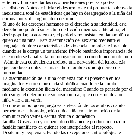
el tema y fundamentar las recomendaciones precisa aportes
estadísticos. Antes de iniciar el desarrollo de mi propuesta subrayo la
inexistencia total de estadísticas que hayan desagregado a la niña del
corpus niñez, distinguiendola del niño.
Si uno de los derechos humanos es el derecho a su identidad, este
derecho no perderá su estatuto de ficción mientras la literatura, el
decir popular, la academia y el periodismo insistan en llamar niño a
quien es una niña.- Esta diseminación del sexismo mediante el
lenguaje adquiere características de violencia simbólica e invisible
cuando se le otorga un tratamiento frívolo restándole importancia; de
este modo se banaliza la homologación niña como femenino de niño
.Admitir esta equivalencia prologa una perversión del lenguaje,la
que conduce a utilizar el masculino hombre como genérico de
humanidad.
La discriminación de la niña comienza con su presencia en los
imaginarios y con su ausencia simbólica cuando se la nombra
mediante la extensión ilícita del masculino.Cuando es pensada por el
otro surge el deterioro de su posición real, que corresponde a una
niña y no a un varón
Lo que aqui pongo en juego es la elección de los adultos cuando
perpetran esta homologación niño=niña en la tramitación de la
comunicación verbal, escrita,técnica o doméstico-
familiar.Observarlo y comentarlo criticamente produce rechazo o
fastidio manifiesto en quienes son interpelados al respecto.
Desde muy pequeña-salvando las excepciones antropológica e