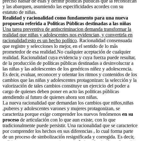
preciso hablar de ellas y definir politicas publicas que la reconozcan
y las abarquen, asumiendo las especificidades acordes con su
estatuto de niñas.
Realidad y racionalidad como fundamento para una nueva
propuesta referida a Politicas Pùblicas destinadas a las niñas
Una tarea preventiva de antiscriminacion demanda transformar la
realidad que niñas y adolescentes nos evidencian, y convertirla en
racionalidad:esto es un hecho político
. Racionalidad consensuada
que registre y selecciones lo mejor, en el sentido de lo más
prometedor de esa realidad.No cualquier aceptación de cualquier
realidad. Racionalidad cuya evidencia y cuya fuerza puede resultar,
de la producción de políticas públicas destinadas a desinvolucrar a
las niñas y las adolescentes de los genéricos niñez y adolescencia.
Es decir, evaluar, reconocer y orientar los ritmos y contenidos de los
cambios que las niñas y adolescentes protagonizan: la selección y la
valorización de tales cambios constituye un ejercicio del poder a
cargo de quienes deben poner en acto las politicas pùblicas
atendiendo al futuro de quienes ahora son niñas.
La nueva racionalidad que demandan los cambios que niños,niñas
,puberes y adolescentes varones y mujeres protagonizan, se
caracteriza porque exige comprender los nuevos fenómenos
en su
proceso
de articulación con lo que aun existe, con lo que
tradicionalmente puede persistir. Una racionalidad que se caracterice
por comprender los hechos en sus diferencias , lo cual forma parte
de un proceso de simbolización resignificada y corregida. Es decir,