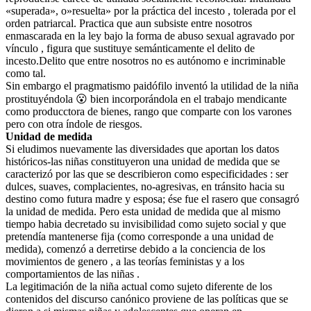
«superada», o»resuelta» por la práctica del incesto , tolerada por el
orden patriarcal. Practica que aun subsiste entre nosotros
enmascarada en la ley bajo la forma de abuso sexual agravado por
vínculo , figura que sustituye semánticamente el delito de
incesto.Delito que entre nosotros no es autónomo e incriminable
como tal.
Sin embargo el pragmatismo paidófilo inventó la utilidad de la niña
prostituyéndola 😮 bien incorporándola en el trabajo mendicante
como producctora de bienes, rango que comparte con los varones
pero con otra índole de riesgos.
Unidad de medida
Si eludimos nuevamente las diversidades que aportan los datos
históricos-las niñas constituyeron una unidad de medida que se
caracterizó por las que se describieron como especificidades : ser
dulces, suaves, complacientes, no-agresivas, en tránsito hacia su
destino como futura madre y esposa; ése fue el rasero que consagró
la unidad de medida. Pero esta unidad de medida que al mismo
tiempo habia decretado su invisibilidad como sujeto social y que
pretendía mantenerse fija (como corresponde a una unidad de
medida), comenzó a derretirse debido a la conciencia de los
movimientos de genero , a las teorías feministas y a los
comportamientos de las niñas .
La legitimación de la niña actual como sujeto diferente de los
contenidos del discurso canónico proviene de las políticas que se