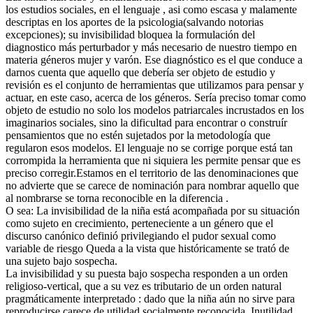
los estudios sociales, en el lenguaje , asi como escasa y malamente
descriptas en los aportes de la psicologia(salvando notorias
excepciones); su invisibilidad bloquea la formulación del
diagnostico más perturbador y más necesario de nuestro tiempo en
materia géneros mujer y varón. Ese diagnóstico es el que conduce a
darnos cuenta que aquello que debería ser objeto de estudio y
revisión es el conjunto de herramientas que utilizamos para pensar y
actuar, en este caso, acerca de los géneros. Sería preciso tomar como
objeto de estudio no solo los modelos patriarcales incrustados en los
imaginarios sociales, sino la dificultad para encontrar o construír
pensamientos que no estén sujetados por la metodología que
regularon esos modelos. El lenguaje no se corrige porque está tan
corrompida la herramienta que ni siquiera les permite pensar que es
preciso corregir.Estamos en el territorio de las denominaciones que
no advierte que se carece de nominación para nombrar aquello que
al nombrarse se torna reconocible en la diferencia .
O sea: La invisibilidad de la niña está acompañada por su situación
como sujeto en crecimiento, perteneciente a un género que el
discurso canónico definió privilegiando el pudor sexual como
variable de riesgo Queda a la vista que históricamente se trató de
una sujeto bajo sospecha.
La invisibilidad y su puesta bajo sospecha responden a un orden
religioso-vertical, que a su vez es tributario de un orden natural
pragmáticamente interpretado : dado que la niña aún no sirve para
reproducirse carece de utilidad socialmente reconocida. Inutilidad