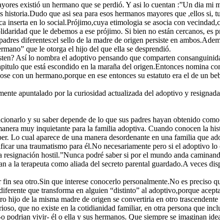
yores existió un hermano que se perdió. Y asi lo cuentan :”Un dia mi 
tas historia.Dudo que asi sea para esos hermanos mayores que ,ellos si, 
ica inserta en lo social.Prójimo,cuya etimologia se asocia con vecindad,
olidaridad que le debemos a ese prójimo. Si bien no están cercanos, es p
adres diferentes:el sello de la madre de origen persiste en ambos.Adem
ermano” que le otorga el hijo del que ella se desprendió.
ten? Así lo nombra el adoptivo pensando que comparten consanguinidad
 capitulo que está escondido en la maraña del origen.Entonces nomina 
ose con un hermano,porque en ese entonces su estatuto era el de un beb
ente apuntalado por la curiosidad actualizada del adoptivo y resignada
cionarlo y su saber depende de lo que sus padres hayan obtenido como d
e manera muy inquietante para la familia adoptiva. Cuando conocen la hist
aber. Lo cual aparece de una manera desordenante en una familia que ado
nificar una traumatismo para él.No necesariamente pero si el adoptivo 
una resignación hostil.”Nunca podré saber si por el mundo anda camina
nan a la terapeuta como aliada del secreto parental guardado.A veces d
or fin sea otro.Sin que interese conocerlo personalmente.No es preciso 
ferente que transforma en alguien “distinto” al adoptivo,porque aceptar 
ro hijo de la misma madre de origen se convertiria en otro trascendente p
oso, que no existe en la cotidianidad familiar, en otra persona que in
-o podrian vivir- él o ella y sus hermanos. Que siempre se imaginan id