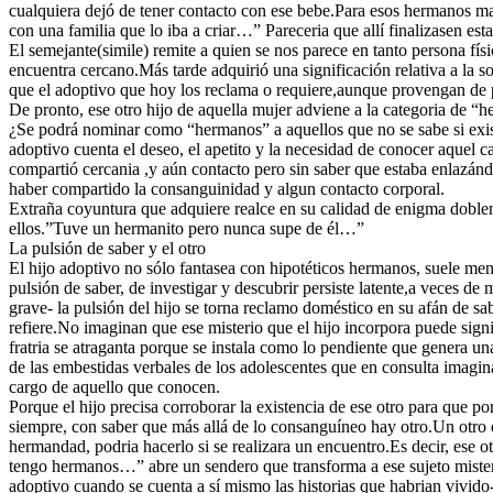
cualquiera dejó de tener contacto con ese bebe.Para esos hermanos ma
con una familia que lo iba a criar…” Pareceria que allí finalizasen es
El semejante(simile) remite a quien se nos parece en tanto persona fís
encuentra cercano.Más tarde adquirió una significación relativa a la s
que el adoptivo que hoy los reclama o requiere,aunque provengan de p
De pronto, ese otro hijo de aquella mujer adviene a la categoria de “h
¿Se podrá nominar como “hermanos” a aquellos que no se sabe si exis
adoptivo cuenta el deseo, el apetito y la necesidad de conocer aquel
compartió cercania ,y aún contacto pero sin saber que estaba enlazánd
haber compartido la consanguinidad y algun contacto corporal.
Extraña coyuntura que adquiere realce en su calidad de enigma doblem
ellos.”Tuve un hermanito pero nunca supe de él…”
La pulsión de saber y el otro
El hijo adoptivo no sólo fantasea con hipotéticos hermanos, suele men
pulsión de saber, de investigar y descubrir persiste latente,a veces d
grave- la pulsión del hijo se torna reclamo doméstico en su afán de s
refiere.No imaginan que ese misterio que el hijo incorpora puede sig
fratria se atraganta porque se instala como lo pendiente que genera 
de las embestidas verbales de los adolescentes que en consulta imagi
cargo de aquello que conocen.
Porque el hijo precisa corroborar la existencia de ese otro para que p
siempre, con saber que más allá de lo consanguíneo hay otro.Un otro di
hermandad, podria hacerlo si se realizara un encuentro.Es decir, ese ot
tengo hermanos…” abre un sendero que transforma a ese sujeto misteri
adoptivo cuando se cuenta a sí mismo las historias que habrian vivido