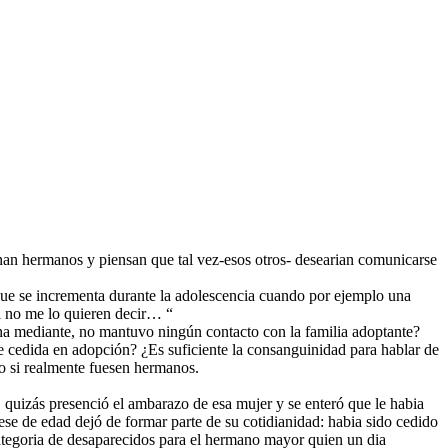
minan hermanos y piensan que tal vez-esos otros- desearian comunicarse
 que se incrementa durante la adolescencia cuando por ejemplo una
i no me lo quieren decir… “
a mediante, no mantuvo ningún contacto con la familia adoptante?
fue cedida en adopción? ¿Es suficiente la consanguinidad para hablar de
mo si realmente fuesen hermanos.
quizás presenció el ambarazo de esa mujer y se enteró que le habia
se de edad dejó de formar parte de su cotidianidad: habia sido cedido
ategoria de desaparecidos para el hermano mayor quien un dia