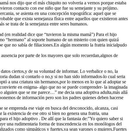
mamá nos dijo que el más chiquito no volveria a vernos porque estaba
tuvieron contacto con ese niño que fue su semejante y su prójimo.
cercania, se asienta en una concepción topográfica: aquel que se
robable que exista semejanza física entre aquellos que existieron antes
ás se trata de la semejanza entre seres humanos.
 (en realidad dice que “tuvieron la misma mamá”) Para el hijo
como “hermano” al soporte humano de un misterio con quien quizá
e que no sabía de filiaciones.En algún momento la fratria inicialpudo
 ausencia por parte de los mayores que solo recuerdan,algnos de
atos ciertos,y de su voluntad de informar. Lo verbalice o no, la
oria dudan si contarlo o no,y si no han sido informados-lo cual seria
ptó a una criatura sin hermanos,por lo menos en lo que al adoptar se
lo convierte en enigma- algo que no se puede comprender- la imaginada
ndo alguien que se me parece…” me decia una adoptiva adulta,más allá
isponemos de información pero son los padres quienes deben hacerse
que se emprenda ese viaje en busca del desconocido, alcanza, casi
la existencia de ese otro si bien no genera una fratria, una
ara el hijo adoptivo . De allí que la fantasia de:”Yo quiero saber si
cluye una rudimentaria forma de trascendencia en los monólogos del
ealizados como simpáticos y fuertes,ya sean varones o mujeres.Fuertes