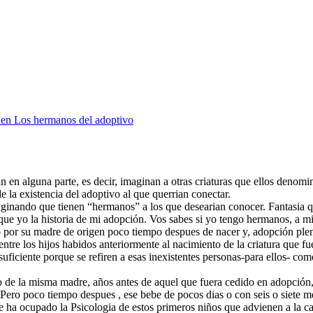
en Los hermanos del adoptivo
an en alguna parte, es decir, imaginan a otras criaturas que ellos deno
 la existencia del adoptivo al que querrian conectar.
imaginando que tienen “hermanos” a los que desearian conocer. Fantasia
ue yo la historia de mi adopción. Vos sabes si yo tengo hermanos, a m
 por su madre de origen poco tiempo despues de nacer y, adopción plen
 entre los hijos habidos anteriormente al nacimiento de la criatura que 
suficiente porque se refiren a esas inexistentes personas-para ellos- co
de la misma madre, años antes de aquel que fuera cedido en adopción, 
ro poco tiempo despues , ese bebe de pocos dias o con seis o siete me
 ha ocupado la Psicologia de estos primeros niños que advienen a la c