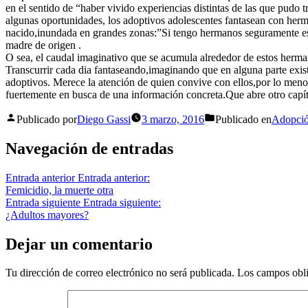
en el sentido de “haber vivido experiencias distintas de las que pudo 
algunas oportunidades, los adoptivos adolescentes fantasean con herm
nacido,inundada en grandes zonas:”Si tengo hermanos seguramente es
madre de origen .
O sea, el caudal imaginativo que se acumula alrededor de estos hermano
Transcurrir cada dia fantaseando,imaginando que en alguna parte exist
adoptivos. Merece la atención de quien convive con ellos,por lo meno
fuertemente en busca de una información concreta.Que abre otro capít
Publicado por
Diego Gassi
3 marzo, 2016
Publicado en
Adopci
Navegación de entradas
Entrada anterior
Entrada anterior:
Femicidio, la muerte otra
Entrada siguiente
Entrada siguiente:
¿Adultos mayores?
Dejar un comentario
Tu dirección de correo electrónico no será publicada.
Los campos obli