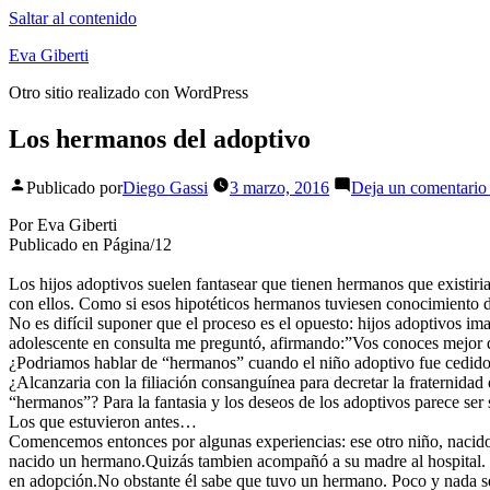
Saltar al contenido
Eva Giberti
Otro sitio realizado con WordPress
Los hermanos del adoptivo
Publicado por
Diego Gassi
3 marzo, 2016
Deja un comentario
Por Eva Giberti
Publicado en Página/12
Los hijos adoptivos suelen fantasear que tienen hermanos que existiri
con ellos. Como si esos hipotéticos hermanos tuviesen conocimiento de
No es difícil suponer que el proceso es el opuesto: hijos adoptivos 
adolescente en consulta me preguntó, afirmando:”Vos conoces mejor q
¿Podriamos hablar de “hermanos” cuando el niño adoptivo fue cedido
¿Alcanzaria con la filiación consanguínea para decretar la fraternidad
“hermanos”? Para la fantasia y los deseos de los adoptivos parece ser 
Los que estuvieron antes…
Comencemos entonces por algunas experiencias: ese otro niño, nacido 
nacido un hermano.Quizás tambien acompañó a su madre al hospital. Pe
en adopción.No obstante él sabe que tuvo un hermano. Poco y nada se