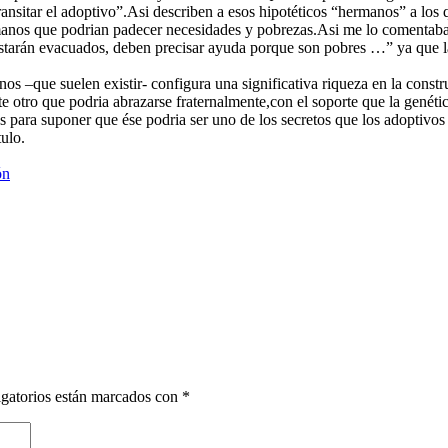
transitar el adoptivo”.Asi describen a esos hipotéticos “hermanos” a los
anos que podrian padecer necesidades y pobrezas.Asi me lo comentaba u
tarán evacuados, deben precisar ayuda porque son pobres …” ya que la 
s –que suelen existir- configura una significativa riqueza en la constr
e otro que podria abrazarse fraternalmente,con el soporte que la genétic
s para suponer que ése podria ser uno de los secretos que los adoptivo
ulo.
ón
gatorios están marcados con
*