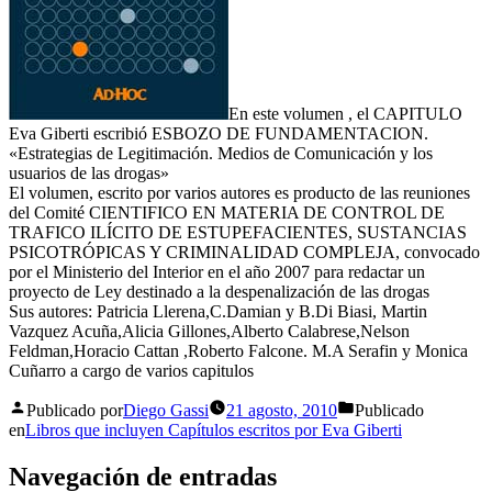
En este volumen , el CAPITULO
Eva Giberti escribió ESBOZO DE FUNDAMENTACION.
«Estrategias de Legitimación. Medios de Comunicación y los
usuarios de las drogas»
El volumen, escrito por varios autores es producto de las reuniones
del Comité CIENTIFICO EN MATERIA DE CONTROL DE
TRAFICO ILÍCITO DE ESTUPEFACIENTES, SUSTANCIAS
PSICOTRÓPICAS Y CRIMINALIDAD COMPLEJA, convocado
por el Ministerio del Interior en el año 2007 para redactar un
proyecto de Ley destinado a la despenalización de las drogas
Sus autores: Patricia Llerena,C.Damian y B.Di Biasi, Martin
Vazquez Acuña,Alicia Gillones,Alberto Calabrese,Nelson
Feldman,Horacio Cattan ,Roberto Falcone. M.A Serafin y Monica
Cuñarro a cargo de varios capitulos
Publicado por
Diego Gassi
21 agosto, 2010
Publicado
en
Libros que incluyen Capítulos escritos por Eva Giberti
Navegación de entradas