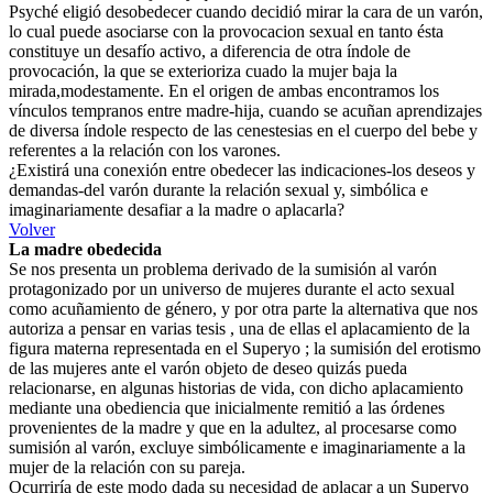
Psyché eligió desobedecer cuando decidió mirar la cara de un varón,
lo cual puede asociarse con la provocacion sexual en tanto ésta
constituye un desafío activo, a diferencia de otra índole de
provocación, la que se exterioriza cuado la mujer baja la
mirada,modestamente. En el origen de ambas encontramos los
vínculos tempranos entre madre-hija, cuando se acuñan aprendizajes
de diversa índole respecto de las cenestesias en el cuerpo del bebe y
referentes a la relación con los varones.
¿Existirá una conexión entre obedecer las indicaciones-los deseos y
demandas-del varón durante la relación sexual y, simbólica e
imaginariamente desafiar a la madre o aplacarla?
Volver
La madre obedecida
Se nos presenta un problema derivado de la sumisión al varón
protagonizado por un universo de mujeres durante el acto sexual
como acuñamiento de género, y por otra parte la alternativa que nos
autoriza a pensar en varias tesis , una de ellas el aplacamiento de la
figura materna representada en el Superyo ; la sumisión del erotismo
de las mujeres ante el varón objeto de deseo quizás pueda
relacionarse, en algunas historias de vida, con dicho aplacamiento
mediante una obediencia que inicialmente remitió a las órdenes
provenientes de la madre y que en la adultez, al procesarse como
sumisión al varón, excluye simbólicamente e imaginariamente a la
mujer de la relación con su pareja.
Ocurriría de este modo dada su necesidad de aplacar a un Superyo