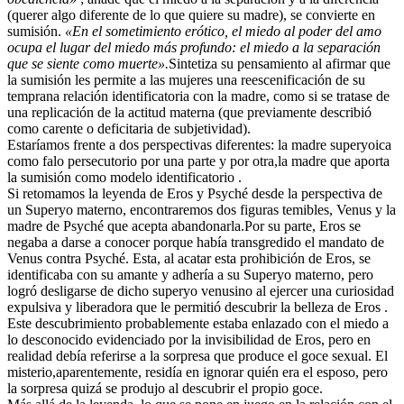
(querer algo diferente de lo que quiere su madre), se convierte en
sumisión.
«En el sometimiento erótico, el miedo al poder del amo
ocupa el lugar del miedo más profundo: el miedo a la separación
que se siente como
muerte».
Sintetiza su pensamiento al afirmar que
la sumisión les permite a las mujeres una reescenificación de su
temprana relación identificatoria con la madre, como si se tratase de
una replicación de la actitud materna (que previamente describió
como carente o deficitaria de subjetividad).
Estaríamos frente a dos perspectivas diferentes: la madre superyoica
como falo persecutorio por una parte y por otra,la madre que aporta
la sumisión como modelo identificatorio .
Si retomamos la leyenda de Eros y Psyché desde la perspectiva de
un Superyo materno, encontraremos dos figuras temibles, Venus y la
madre de Psyché que acepta abandonarla.Por su parte, Eros se
negaba a darse a conocer porque había transgredido el mandato de
Venus contra Psyché. Esta, al acatar esta prohibición de Eros, se
identificaba con su amante y adhería a su Superyo materno, pero
logró desligarse de dicho superyo venusino al ejercer una curiosidad
expulsiva y liberadora que le permitió descubrir la belleza de Eros .
Este descubrimiento probablemente estaba enlazado con el miedo a
lo desconocido evidenciado por la invisibilidad de Eros, pero en
realidad debía referirse a la sorpresa que produce el goce sexual. El
misterio,aparentemente, residía en ignorar quién era el esposo, pero
la sorpresa quizá se produjo al descubrir el propio goce.