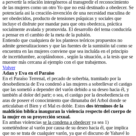
a pervertir la relación intergéneros al transgredir el reconocimiento
de las mujeres como un otro Yo que no está destinado a obedecer. Se
potenciaría asi la creación-invención de una necesidad maculina de
ser obedecidos, producto de tensiones psíquicas y sociales que
incluye el disfrute por mandar para que otra obedezca, práctica
socialmente avalada y promovida. El desarrollo del tema conduciría
a pensar en el cambio de la meta de la pulsión.
Entiendo que cualquiera de los planteos teóricos propuestos no
admite generalizaciones y que las fuentes de la sumisión tal como se
encuentra en las mujeres conviene que sea incluída en el principio
de incertidumbre, acoplándonos , según la situación, a la tesis que se
muestre más cercana al ejemplo con el que trabajemos.
Volver
Adan y Eva en el Paraíso
En el Paraíso Terrenal, el pecado de soberbia, tramitado por la
desobediencia de Eva condenó a las mujeres a sobrellevar el castigo
que las sometió a depender del varón debido a su deseo hacia él, y
también al dolor del parir; o sea, el castigo por la desobediencia en
aras de poseer el conocimiento que dimanaba del Arbol donde se
articulaban el Bien y el Mal es doble. Estos
dos términos de la
maldición bíblica inauguran la violencia respecto del cuerpo de
la mujer en su proyección sexual.
En ambas violencias
se la condena a obedecer
ya sea 1)
sometiéndose al varón por causa de su deseo hacia él, que implica
que no se trata de cualquier varón, ya que el discurso de Yahavé lo