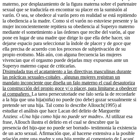
materno, por desplazamiento de la figura materna sobre el partenaire
sexual que se traduciría en encontrar su placer en la sumisión al
varón. O sea, se obedece al varón pero en realidad se está repitiendo
la obediencia a la madre. Como si el varón no estuviese presente y la
mujer inconcientemente repitiera su obediencia al Superyo materno
mediante el sometimiento a las órdenes que recibe del varón, al que
pone en lugar de una madre que dirige lo que ella debe hacer, sin
dejarse espacio para seleccionar la índole de placer y de goce que
ella precisa de acuerdo con los procesos de subjetivación de su
propio erotismo. Más aún, con alguna frecuencia las mujeres
vivencian que el orgasmo puede dejarlas muy expuestas ante un
Superyo materno capaz de criticarlas.
Disimulada tras el acatamiento a las directivas masculinas durante
las prácticas sexuales-coitales , algunas mujeres registran un
mandato inconciente que diseña un falo materno el cual desautoriza
la construcción del propio goce y/ o placer, para limitarse a obedecer
al compañero.
La tarea persecutoriade ese falo sería la de recordarle
a la hija que una hija(niña) no puede (no debe) gozar sexualmente si
pretende ser una hija. Tal como lo describe Allouch(1995) al
estudiar el análisis que hace Lacan del delirio de Marguerite
Anzieu:
«Una hija como hija no puede ser
madre».
Al utilizar esa
frase, Allouch ilustra el delirio en el cual se descubre que la
presencia del hijo-que no puede ser borrado- testimonia la existencia
de un acto sexual. Afirmación que, al hacerse extensiva a la posible
relación entre una madre y una hija remite al comentario de Lacan(