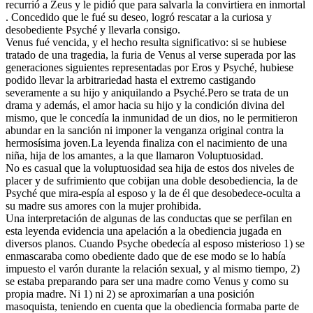
recurrió a Zeus y le pidió que para salvarla la convirtiera en inmortal
. Concedido que le fué su deseo, logró rescatar a la curiosa y
desobediente Psyché y llevarla consigo.
Venus fué vencida, y el hecho resulta significativo: si se hubiese
tratado de una tragedia, la furia de Venus al verse superada por las
generaciones siguientes representadas por Eros y Psyché, hubiese
podido llevar la arbitrariedad hasta el extremo castigando
severamente a su hijo y aniquilando a Psyché.Pero se trata de un
drama y además, el amor hacia su hijo y la condición divina del
mismo, que le concedía la inmunidad de un dios, no le permitieron
abundar en la sanción ni imponer la venganza original contra la
hermosísima joven.La leyenda finaliza con el nacimiento de una
niña, hija de los amantes, a la que llamaron Voluptuosidad.
No es casual que la voluptuosidad sea hija de estos dos niveles de
placer y de sufrimiento que cobijan una doble desobediencia, la de
Psyché que mira-espía al esposo y la de él que desobedece-oculta a
su madre sus amores con la mujer prohibida.
Una interpretación de algunas de las conductas que se perfilan en
esta leyenda evidencia una apelación a la obediencia jugada en
diversos planos. Cuando Psyche obedecía al esposo misterioso 1) se
enmascaraba como obediente dado que de ese modo se lo había
impuesto el varón durante la relación sexual, y al mismo tiempo, 2)
se estaba preparando para ser una madre como Venus y como su
propia madre. Ni 1) ni 2) se aproximarían a una posición
masoquista, teniendo en cuenta que la obediencia formaba parte de