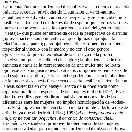
mujeres.
La orientación que el orden social les ofrece a las mujeres en materia
prácticas sexuales, privilegiando la sumisión al varón-aunque
actualmente se adviertan cambios al respecto- y se la articula con la
posible relación con la madre, es dable esperar que algunos varones
ingresen «con ventaja» en la experiencia sexual del género mujer.
«Ventaja» que puede ser entendida desde la perspectiva de disfrutar
(aprovechar) del sometimiento con que algunas impregnan la
relación con la pareja; paradojalmente, dicho sometimiento puede
responder al vínculo con la madre y no con el otro género.
Quizás el varón precisa expulsar de si el riesgo de la propia
pasivización que la obediencia le sugiere; la obediencia se le torna
ominosa a partir de la representación de una mujer que no logra
oponerse a sus imposiciones. Dados los componentes narcisistas de
cada sujeto masculino , el varón debe poder contar con la obediencia
de la mujer; si esta tesis fuese correcta sería posible relacionarla con
la tesis-sostenida en otro ensayo- acerca de la obediencia como
organizadora de las respuestas de las mujeres.(Giberti 1992). Este
plural que utilizo para eludir un análisis pormenorizado de las
diferencias entre las mujeres, no implica homologación de «todas»
ellas.Será imprescindible tenerlo en cuenta durante la lectura de este
artículo, ya que al decir de J.Flax( 1995)
«Las desigualdades entre
mujeres no son tan pequeñas ni carentes de consecuencias.»
Las prácticas sociales al promover la obediencia de las mujeres
como necesariedad para mantener el orden social quizás coadyuvan