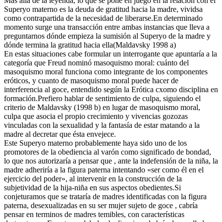
Más allá de la leyenda, lo que se pone en juego en la relación con el
Superyo materno es la deuda de gratitud hacia la madre, vividsa
como contrapartida de la necesidad de liberarse.En determinado
momento surge una transacción entre ambas instancias que lleva a
preguntarnos dónde empieza la sumisión al Superyo de la madre y
dónde termina la gratitud hacia ella(Maldavsky 1998 a)
En estas situaciones cabe formular un interrogante que apuntaría a la
categoría que Freud nominó masoquismo moral: cuánto del
masoquismo moral funciona como integrante de los componentes
eróticos, y cuanto de masoquismo moral puede hacer de
interferencia al goce, entendido según la Erótica cxomo disciplina en
formación.Prefiero hablar de sentimiento de culpa, siguiendo el
criterio de Maldavsky (1998 b) en lugar de masoquismo moral,
culpa que asocia el propio crecimiento y vivencias gozozas
vinculadas con la sexualidad y la fantasía de estar matando a la
madre al decretar que ésta envejece.
Este Superyo materno probablemente haya sido uno de los
promotores de la obediencia al varón como significado de bondad,
lo que nos autorizaría a pensar que , ante la indefensión de la niña, la
madre adheriría a la figura paterna intentando «ser como él en el
ejercicio del poder», al intervenir en la construcción de la
subjetividad de la hija-niña en sus aspectos obedientes.Si
conjeturamos que se trataría de madres identificadas con la figura
paterna, desexualizadas en su ser mujer sujeto de goce , cabría
pensar en terminos de madres temibles, con características