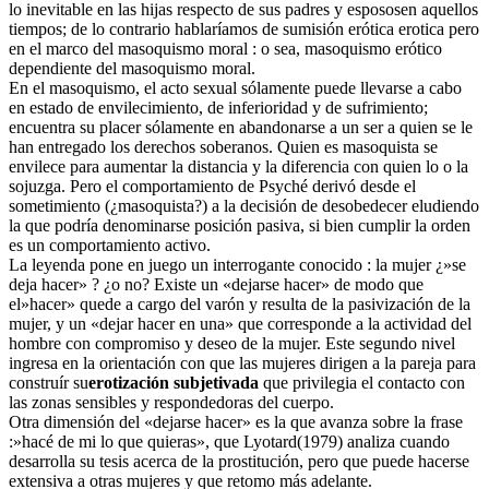
lo inevitable en las hijas respecto de sus padres y espososen aquellos
tiempos; de lo contrario hablaríamos de sumisión erótica erotica pero
en el marco del masoquismo moral : o sea, masoquismo erótico
dependiente del masoquismo moral.
En el masoquismo, el acto sexual sólamente puede llevarse a cabo
en estado de envilecimiento, de inferioridad y de sufrimiento;
encuentra su placer sólamente en abandonarse a un ser a quien se le
han entregado los derechos soberanos. Quien es masoquista se
envilece para aumentar la distancia y la diferencia con quien lo o la
sojuzga. Pero el comportamiento de Psyché derivó desde el
sometimiento (¿masoquista?) a la decisión de desobedecer eludiendo
la que podría denominarse posición pasiva, si bien cumplir la orden
es un comportamiento activo.
La leyenda pone en juego un interrogante conocido : la mujer ¿»se
deja hacer» ? ¿o no? Existe un «dejarse hacer» de modo que
el»hacer» quede a cargo del varón y resulta de la pasivización de la
mujer, y un «dejar hacer en una» que corresponde a la actividad del
hombre con compromiso y deseo de la mujer. Este segundo nivel
ingresa en la orientación con que las mujeres dirigen a la pareja para
construír su
erotización subjetivada
que privilegia el contacto con
las zonas sensibles y respondedoras del cuerpo.
Otra dimensión del «dejarse hacer» es la que avanza sobre la frase
:»hacé de mi lo que quieras», que Lyotard(1979) analiza cuando
desarrolla su tesis acerca de la prostitución, pero que puede hacerse
extensiva a otras mujeres y que retomo más adelante.