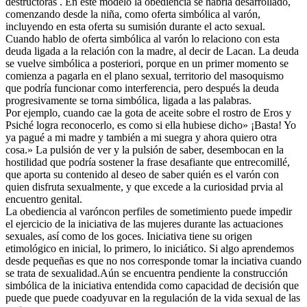
destructoras . En este modelo la obediencia se habría desarrollado,
comenzando desde la niña, como oferta simbólica al varón,
incluyendo en esta oferta su sumisión durante el acto sexual.
Cuando hablo de oferta simbólica al varón lo relaciono con esta
deuda ligada a la relación con la madre, al decir de Lacan. La deuda
se vuelve simbólica a posteriori, porque en un primer momento se
comienza a pagarla en el plano sexual, territorio del masoquismo
que podría funcionar como interferencia, pero después la deuda
progresivamente se torna simbólica, ligada a las palabras.
Por ejemplo, cuando cae la gota de aceite sobre el rostro de Eros y
Psiché logra reconocerlo, es como si ella hubiese dicho» ¡Basta! Yo
ya pagué a mi madre y también a mi suegra y ahora quiero otra
cosa.» La pulsión de ver y la pulsión de saber, desembocan en la
hostilidad que podría sostener la frase desafiante que entrecomillé,
que aporta su contenido al deseo de saber quién es el varón con
quien disfruta sexualmente, y que excede a la curiosidad prvia al
encuentro genital.
La obediencia al varóncon perfiles de sometimiento puede impedir
el ejercicio de la iniciativa de las mujeres durante las actuaciones
sexuales, así como de los goces. Iniciativa tiene su origen
etimológico en inicial, lo primero, lo iniciático. Si algo aprendemos
desde pequeñas es que no nos corresponde tomar la inciativa cuando
se trata de sexualidad.Aún se encuentra pendiente la construcción
simbólica de la iniciativa entendida como capacidad de decisión que
puede que puede coadyuvar en la regulación de la vida sexual de las