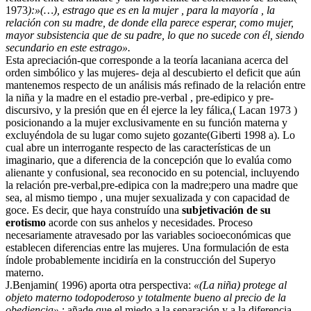
1973
):»(…), estrago que es en la mujer , para la mayoría , la
relación con su madre, de donde ella parece esperar, como mujer,
mayor subsistencia que de su padre, lo que no sucede con él, siendo
secundario en este estrago».
Esta apreciación-que corresponde a la teoría lacaniana acerca del
orden simbólico y las mujeres- deja al descubierto el deficit que aún
mantenemos respecto de un análisis más refinado de la relación entre
la niña y la madre en el estadio pre-verbal , pre-edipico y pre-
discursivo, y la presión que en él ejerce la ley fálica,( Lacan 1973 )
posicionando a la mujer exclusivamente en su función materna y
excluyéndola de su lugar como sujeto gozante(Giberti 1998 a). Lo
cual abre un interrogante respecto de las características de un
imaginario, que a diferencia de la concepción que lo evalúa como
alienante y confusional, sea reconocido en su potencial, incluyendo
la relación pre-verbal,pre-edipica con la madre;pero una madre que
sea, al mismo tiempo , una mujer sexualizada y con capacidad de
goce. Es decir, que haya construído una
subjetivación de su
erotismo
acorde con sus anhelos y necesidades. Proceso
necesariamente atravesado por las variables socioeconómicas que
establecen diferencias entre las mujeres. Una formulación de esta
índole probablemente incidiría en la construcción del Superyo
materno.
J.Benjamin( 1996) aporta otra perspectiva:
«(La niña) protege al
objeto materno todopoderoso y totalmente bueno al precio de la
obediencia»
; añade que el miedo a la separación y a la diferencia