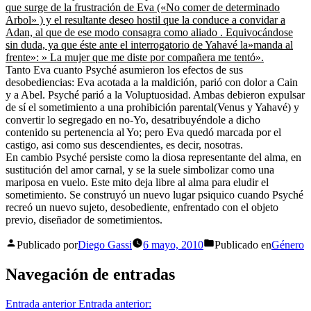
que surge de la frustración de Eva («No comer de determinado
Arbol» ) y el resultante deseo hostil que la conduce a convidar a
Adan, al que de ese modo consagra como aliado . Equivocándose
sin duda, ya que éste ante el interrogatorio de Yahavé la»manda al
frente»: » La mujer que me diste por compañera me tentó».
Tanto Eva cuanto Psyché asumieron los efectos de sus
desobediencias: Eva acotada a la maldición, parió con dolor a Cain
y a Abel. Psyché parió a la Voluptuosidad. Ambas debieron expulsar
de sí el sometimiento a una prohibición parental(Venus y Yahavé) y
convertir lo segregado en no-Yo, desatribuyéndole a dicho
contenido su pertenencia al Yo; pero Eva quedó marcada por el
castigo, asi como sus descendientes, es decir, nosotras.
En cambio Psyché persiste como la diosa representante del alma, en
sustitución del amor carnal, y se la suele simbolizar como una
mariposa en vuelo. Este mito deja libre al alma para eludir el
sometimiento. Se construyó un nuevo lugar psiquico cuando Psyché
recreó un nuevo sujeto, desobediente, enfrentado con el objeto
previo, diseñador de sometimientos.
Publicado por
Diego Gassi
6 mayo, 2010
Publicado en
Género
Navegación de entradas
Entrada anterior
Entrada anterior: