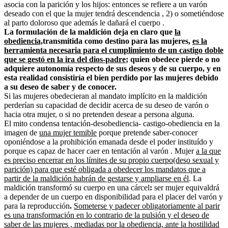
asocia con la parición y los hijos: entonces se refiere a un varón
deseado con el que la mujer tendrá descendencia , 2) o sometiéndose
al parto doloroso que además le dañará el cuerpo .
La formulación de la maldición deja en claro que
la
obediencia,
transmitida como destino para las mujeres,
es la
herramienta necesaria para el cumplimiento de un castigo doble
que se gestó en la ira del dios-padre
; quien obedece pierde o no
adquiere autonomía respecto de sus deseos y de su cuerpo, y en
esta realidad consistiría el bien perdido por las mujeres debido
a su deseo de saber y de conocer.
Si las mujeres obedecieran al mandato implícito en la maldición
perderían su capacidad de decidir acerca de su deseo de varón o
hacia otra mujer, o si no pretenden desear a persona alguna.
El mito condensa tentación-desobediencia- castigo-obediencia en la
imagen de
una mujer temible
porque pretende saber-conocer
oponiéndose a la prohibición emanada desde el poder instituído y
porque es capaz de hacer caer en tentación al varón . Mujer
a la que
es preciso encerrar en los límites de su propio cuerpo(deso sexual y
parición) para que esté obligada a obedecer los mandatos que a
partir de la maldición habrán de gestarse y ampliarse en él
. La
maldición transformó su cuerpo en una cárcel
:
ser mujer equivaldrá
a depender de un cuerpo en disponibilidad para el placer del varón y
para la reproducción
.
Someterse y padecer obligatoriamente al parir
es una transformación en lo contrario de la pulsión y el deseo de
saber de las mujeres , mediadas por la obediencia, ante la hostilidad