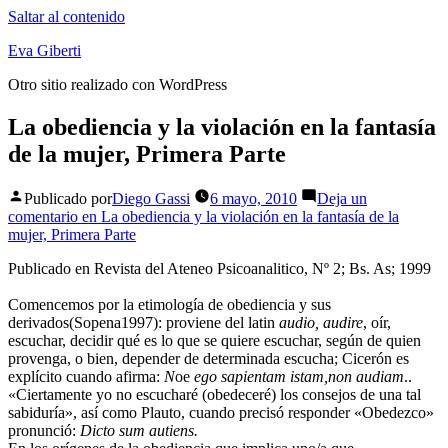
Saltar al contenido
Eva Giberti
Otro sitio realizado con WordPress
La obediencia y la violación en la fantasía
de la mujer, Primera Parte
Publicado por
Diego Gassi
6 mayo, 2010
Deja un
comentario
en La obediencia y la violación en la fantasía de la
mujer, Primera Parte
Publicado en Revista del Ateneo Psicoanalitico, Nº 2; Bs. As; 1999
Comencemos por la etimología de obediencia y sus
derivados(Sopena1997): proviene del latin
audio, audire
, oír,
escuchar, decidir qué es lo que se quiere escuchar, según de quien
provenga, o bien, depender de determinada escucha; Cicerón es
explícito cuando afirma:
N
oe
ego sapientam istam,non audiam
..
«Ciertamente yo no escucharé (obedeceré) los consejos de una tal
sabiduría», así como Plauto, cuando precisó responder «Obedezco»
pronunció:
Dicto sum autiens.