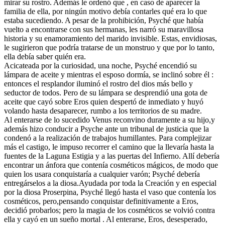
mirar su rostro. Además le ordenó que , en caso de aparecer la
familia de ella, por ningún motivo debía contarles qué era lo que
estaba sucediendo. A pesar de la prohibición, Psyché que había
vuelto a encontrarse con sus hermanas, les narró su maravillosa
historia y su enamoramiento del marido invisible. Estas, envidiosas,
le sugirieron que podría tratarse de un monstruo y que por lo tanto,
ella debía saber quién era.
Acicateada por la curiosidad, una noche, Psyché encendió su
lámpara de aceite y mientras el esposo dormía, se inclinó sobre él :
entonces el resplandor iluminó el rostro del dios más bello y
seductor de todos. Pero de su lámpara se desprendió una gota de
aceite que cayó sobre Eros quien despertó de inmediato y huyó
volando hasta desaparecer, rumbo a los territorios de su madre.
Al enterarse de lo sucedido Venus reconvino duramente a su hijo,y
además hizo conducir a Psyche ante un tribunal de justicia que la
condenó a la realización de trabajos humillantes. Para complejizar
más el castigo, le impuso recorrer el camino que la llevaría hasta la
fuentes de la Laguna Estigia y a las puertas del Infierno. Allí debería
encontrar un ánfora que contenía cosméticos mágicos, de modo que
quien los usara conquistaría a cualquier varón; Psyché debería
entregárselos a la diosa.Ayudada por toda la Creación y en especial
por la diosa Proserpina, Psyché llegó hasta el vaso que contenía los
cosméticos, pero,pensando conquistar definitivamente a Eros,
decidió probarlos; pero la magia de los cosméticos se volvió contra
ella y cayó en un sueño mortal . Al enterarse, Eros, desesperado,