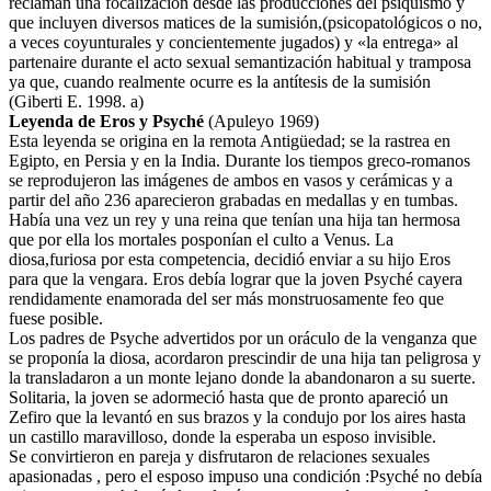
reclaman una focalización desde las producciones del psiquismo y
que incluyen diversos matices de la sumisión,(psicopatológicos o no,
a veces coyunturales y concientemente jugados) y «la entrega» al
partenaire durante el acto sexual semantización habitual y tramposa
ya que, cuando realmente ocurre es la antítesis de la sumisión
(Giberti E. 1998. a)
Leyenda de Eros y Psyché
(Apuleyo 1969)
Esta leyenda se origina en la remota Antigüedad; se la rastrea en
Egipto, en Persia y en la India. Durante los tiempos greco-romanos
se reprodujeron las imágenes de ambos en vasos y cerámicas y a
partir del año 236 aparecieron grabadas en medallas y en tumbas.
Había una vez un rey y una reina que tenían una hija tan hermosa
que por ella los mortales posponían el culto a Venus. La
diosa,furiosa por esta competencia, decidió enviar a su hijo Eros
para que la vengara. Eros debía lograr que la joven Psyché cayera
rendidamente enamorada del ser más monstruosamente feo que
fuese posible.
Los padres de Psyche advertidos por un oráculo de la venganza que
se proponía la diosa, acordaron prescindir de una hija tan peligrosa y
la transladaron a un monte lejano donde la abandonaron a su suerte.
Solitaria, la joven se adormeció hasta que de pronto apareció un
Zefiro que la levantó en sus brazos y la condujo por los aires hasta
un castillo maravilloso, donde la esperaba un esposo invisible.
Se convirtieron en pareja y disfrutaron de relaciones sexuales
apasionadas , pero el esposo impuso una condición :Psyché no debía