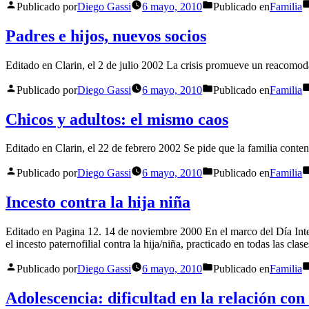
Publicado por
Diego Gassi
6 mayo, 2010
Publicado en
Familia
Padres e hijos, nuevos socios
Editado en Clarin, el 2 de julio 2002 La crisis promueve un reacomoda
Publicado por
Diego Gassi
6 mayo, 2010
Publicado en
Familia
Chicos y adultos: el mismo caos
Editado en Clarin, el 22 de febrero 2002 Se pide que la familia conteng
Publicado por
Diego Gassi
6 mayo, 2010
Publicado en
Familia
Incesto contra la hija niña
Editado en Pagina 12. 14 de noviembre 2000 En el marco del Día Intern
el incesto paternofilial contra la hija/niña, practicado en todas las clase
Publicado por
Diego Gassi
6 mayo, 2010
Publicado en
Familia
Adolescencia: dificultad en la relación con