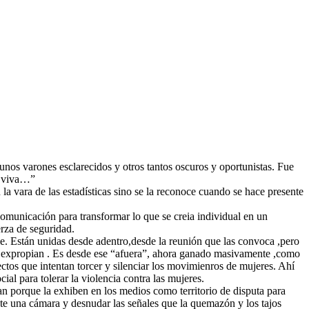
nos varones esclarecidos y otros tantos oscuros y oportunistas. Fue
ar viva…”
la vara de las estadísticas sino se la reconoce cuando se hace presente
municación para transformar lo que se creia individual en un
erza de seguridad.
le. Están unidas desde adentro,desde la reunión que las convoca ,pero
llas expropian . Es desde ese “afuera”, ahora ganado masivamente ,como
ectos que intentan torcer y silenciar los movimienros de mujeres. Ahí
al para tolerar la violencia contra las mujeres.
gan porque la exhiben en los medios como territorio de disputa para
te una cámara y desnudar las señales que la quemazón y los tajos