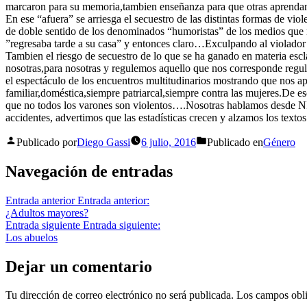
marcaron para su memoria,tambien enseñanza para que otras aprendan
En ese “afuera” se arriesga el secuestro de las distintas formas de vi
de doble sentido de los denominados “humoristas” de los medios que no
”regresaba tarde a su casa” y entonces claro…Exculpando al violador p
Tambien el riesgo de secuestro de lo que se ha ganado en materia escl
nosotras,para nosotras y regulemos aquello que nos corresponde reg
el espectáculo de los encuentros multitudinarios mostrando que nos ap
familiar,doméstica,siempre patriarcal,siempre contra las mujeres.D
que no todos los varones son violentos….Nosotras hablamos desde NI
accidentes, advertimos que las estadísticas crecen y alzamos los textos 
Publicado por
Diego Gassi
6 julio, 2016
Publicado en
Género
Navegación de entradas
Entrada anterior
Entrada anterior:
¿Adultos mayores?
Entrada siguiente
Entrada siguiente:
Los abuelos
Dejar un comentario
Tu dirección de correo electrónico no será publicada.
Los campos obli