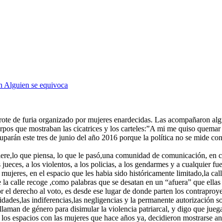
 Alguien se equivoca
brote de furia organizado por mujeres enardecidas. Las acompañaron algu
cuerpos que mostraban las cicatrices y los carteles:”A mi me quiso quem
parán este tres de junio del año 2016 porque la política no se mide con 
ere,lo que piensa, lo que le pasó,una comunidad de comunicación, en co
jueces, a los violentos, a los policias, a los gendarmes y a cualquier fu
ujeres, en el espacio que les habia sido históricamente limitado,la cal
 que la calle recoge ,como palabras que se desatan en un “afuera” que e
r el derecho al voto, es desde ese lugar de donde parten los contraproy
ades,las indiferencias,las negligencias y la permanente autorización soci
llaman de género para disimular la violencia patriarcal, y digo que jue
los espacios con las mujeres que hace años ya, decidieron mostrarse an