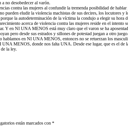
 a no desobedecer al varón.
olencias contra las mujeres al confundir la tremenda posibilidad de habla
 pueden eludir la violencia machistas de sus decires, los locutores y 
orque la autodeterminación de la víctima la condujo a elegir su hora d
arecimiento acerca de violencia contra las mujeres reside en el intento
ular. Y en NI UNA MENOS está muy claro que el varon se ha aposentado
oyan pero desde sus estrados y sillones de potestad juegan a otro jueg
e eso hablamos en NI UNA MENOS, entonces no se retuerzan los masculi
 UNA MENOS, donde nos falta UNA. Desde ese lugar, que es el de la p
de la ley.
gatorios están marcados con
*