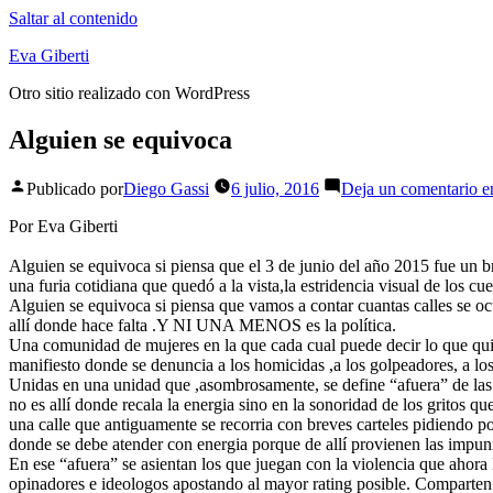
Saltar al contenido
Eva Giberti
Otro sitio realizado con WordPress
Alguien se equivoca
Publicado por
Diego Gassi
6 julio, 2016
Deja un comentario
en
Por Eva Giberti
Alguien se equivoca si piensa que el 3 de junio del año 2015 fue un 
una furia cotidiana que quedó a la vista,la estridencia visual de los 
Alguien se equivoca si piensa que vamos a contar cuantas calles se ocu
allí donde hace falta .Y NI UNA MENOS es la política.
Una comunidad de mujeres en la que cada cual puede decir lo que qui
manifiesto donde se denuncia a los homicidas ,a los golpeadores, a los 
Unidas en una unidad que ,asombrosamente, se define “afuera” de las m
no es allí donde recala la energia sino en la sonoridad de los gritos
una calle que antiguamente se recorria con breves carteles pidiendo po
donde se debe atender con energia porque de allí provienen las impunid
En ese “afuera” se asientan los que juegan con la violencia que ahora 
opinadores e ideologos apostando al mayor rating posible. Comparten 